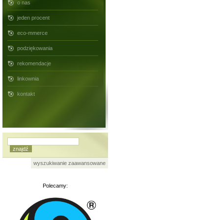
o nas
jeden procent
eco-mmerce
podziękowania
rekomendacje
linkownia
kontakt
wyszukiwanie zaawansowane
Polecamy: