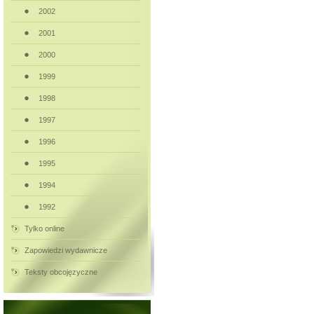
2002
2001
2000
1999
1998
1997
1996
1995
1994
1992
Tylko online
Zapowiedzi wydawnicze
Teksty obcojęzyczne