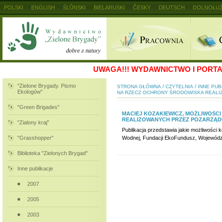
POLSKI
ENGLISH
ŚLŮNSKI
BIELARUSKI
ČESKY
DEUTSCH
DOLNOŁUŻ
MAGYAR
RUSKIJ
SLOVENSKY
UKRAINSKIJ
+
UWAGA!!!
WYDAWNICTWO I PORTAL
"Zielone Brygady. Pismo
/
/
STRONA GŁÓWNA
CZYTELNIA
INNE PUB
Ekologów"
NA RZECZ OCHRONY ŚRODOWISKA REAL
"Green Brigades"
MACIEJ KOZAKIEWICZ, MOŻLIWOŚC
REALIZOWANYCH PRZEZ POZARZĄD
"Zialony kraj"
Publikacja przedstawia jakie możliwości
"Grasshopper"
Wodnej, Fundacji EkoFundusz, Wojewódz
Biblioteka "Zielonych Brygad"
Inne publikacje
2007
2005
2003