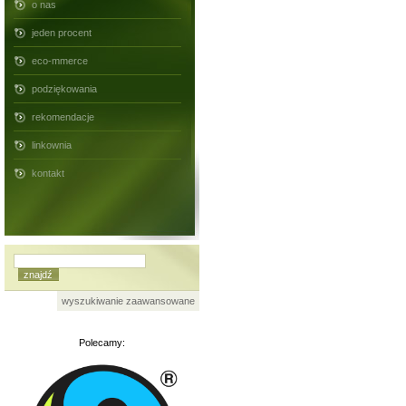
o nas
jeden procent
eco-mmerce
podziękowania
rekomendacje
linkownia
kontakt
wyszukiwanie zaawansowane
Polecamy: