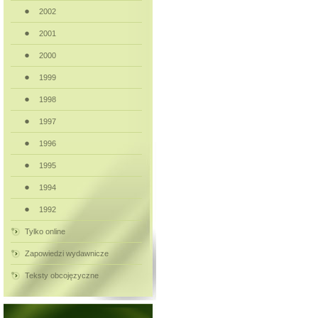
2002
2001
2000
1999
1998
1997
1996
1995
1994
1992
Tylko online
Zapowiedzi wydawnicze
Teksty obcojęzyczne