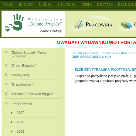
POLSKI
ENGLISH
ŚLŮNSKI
BIELARUSKI
ČESKY
DEUTSCH
DOLNOŁUŻ
MAGYAR
RUSKIJ
SLOVENSKY
UKRAINSKIJ
+
UWAGA!!!
WYDAWNICTWO I PORTAL
"Zielone Brygady. Pismo
/
/
STRONA GŁÓWNA
CZYTELNIA
INNE PUB
Ekologów"
GIER ŚRODOWISKOWYCH
"Green Brigades"
ELŻBIETA TYRALSKA-WOJTYCZA, E
"Zialony kraj"
Książka ta pomyślana jest jako zbiór 31
gospodarowania zasobami przyrody we wł
"Grasshopper"
Biblioteka "Zielonych Brygad"
Inne publikacje
2007
2005
2003