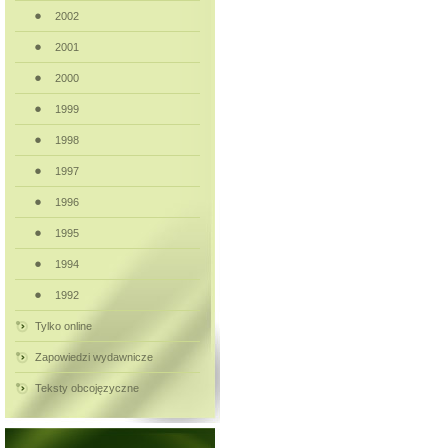
2002
2001
2000
1999
1998
1997
1996
1995
1994
1992
Tylko online
Zapowiedzi wydawnicze
Teksty obcojęzyczne