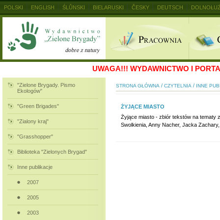
POLSKI
ENGLISH
ŚLŮNSKI
BIELARUSKI
ČESKY
DEUTSCH
DOLNOŁUŻ
MAGYAR
RUSKIJ
SLOVENSKY
UKRAINSKIJ
+
UWAGA!!!
WYDAWNICTWO I PORTAL
"Zielone Brygady. Pismo
/
/
STRONA GŁÓWNA
CZYTELNIA
INNE PUB
Ekologów"
"Green Brigades"
ŻYJĄCE MIASTO
Żyjące miasto - zbiór tekstów na tematy 
"Zialony kraj"
Swolkienia, Anny Nacher, Jacka Zachary,
"Grasshopper"
Biblioteka "Zielonych Brygad"
Inne publikacje
2007
2005
2003