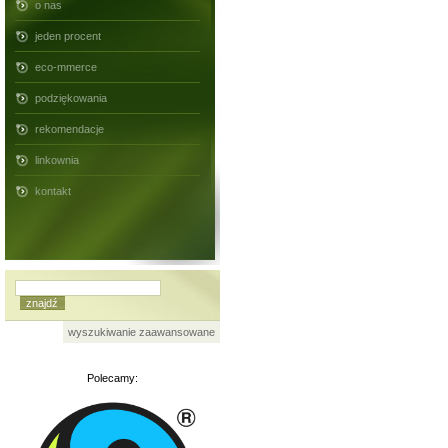
o nas
jeden procent
eco-mmerce
podziękowania
rekomendacje
linkownia
kontakt
wyszukiwanie zaawansowane
Polecamy: