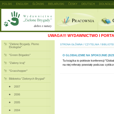
POLSKI
ENGLISH
ŚLŮNSKI
BIELARUSKI
ČESKY
DEUTSCH
DOLNOŁUŻ
MAGYAR
RUSKIJ
SLOVENSKY
UKRAINSKIJ
+
UWAGA!!!
WYDAWNICTWO I PORTAL
"Zielone Brygady. Pismo
/
/
STRONA GŁÓWNA
CZYTELNIA
BIBLIOTE
Ekologów"
"Green Brigades"
O GLOBALIZMIE NA SPOKOJNIE (BZB
Ta książka to pokłosie konferencji "Global
"Zialony kraj"
na niej referaty powstały podczas cyklic
"Grasshopper"
Biblioteka "Zielonych Brygad"
2007
2006
2005
2004