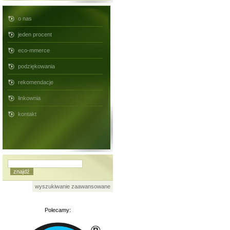
o nas
jeden procent
eco-mmerce
podziękowania
rekomendacje
linkownia
kontakt
wyszukiwanie zaawansowane
Polecamy: