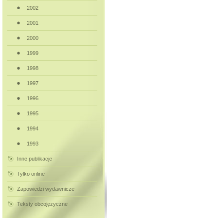
2002
2001
2000
1999
1998
1997
1996
1995
1994
1993
Inne publikacje
Tylko online
Zapowiedzi wydawnicze
Teksty obcojęzyczne