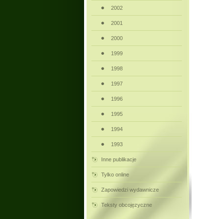
2002
2001
2000
1999
1998
1997
1996
1995
1994
1993
Inne publikacje
Tylko online
Zapowiedzi wydawnicze
Teksty obcojęzyczne