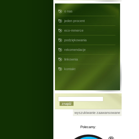
o nas
jeden procent
eco-mmerce
podziękowania
rekomendacje
linkownia
kontakt
wyszukiwanie zaawansowane
Polecamy: