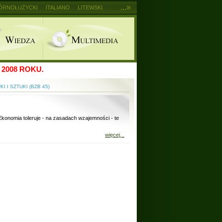
...»
ÓRNOŁUŻYCKI
ITALIANO
LITEWSKI
2008 ROKU.
I I SZTUKI (BZB 45)
Ekonomia toleruje - na zasadach wzajemności - te
więcej...