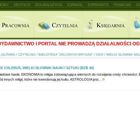
ESKY
DEUTSCH
DOLNOŁUŻYCKI
ESPANOL
ESPERANTO
FRANCAIS
G
+
YDAWNICTWO I PORTAL NIE PROWADZĄ DZIAŁALNOŚCI OD 
/
/
/
/
A GŁÓWNA
CZYTELNIA
BIBLIOTEKA "ZIELONYCH BRYGAD"
2005
WIELKI SŁOWNIK NAUK
K CHLEBUŚ, WIELKI SŁOWNIK NAUKI I SZTUKI (BZB 45)
ładowe hasła: EKONOMIA to religia zobowiązująca wiernych do rozwijania cnoty chciwości. 
»
d innych religii, które nie kwestionują jej kultu. ASTROLOGIA jest...