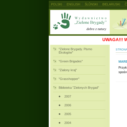
POLSKI
ENGLISH
ŚLŮNSKI
BIELARUSKI
Č
MAGYAR
RUSKIJ
SLOVENSKY
UKRAINSKIJ
UWAGA!!!
W
"Zielone Brygady. Pismo
STRON
Ekologów"
"Green Brigades"
MARE
Przyk
"Zialony kraj"
spośró
"Grasshopper"
Biblioteka "Zielonych Brygad"
2007
2006
2005
2004