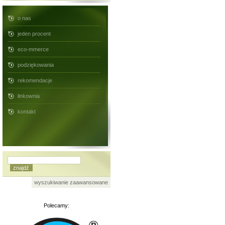
o nas
jeden procent
eco-mmerce
podziękowania
rekomendacje
linkownia
kontakt
wyszukiwanie zaawansowane
Polecamy: