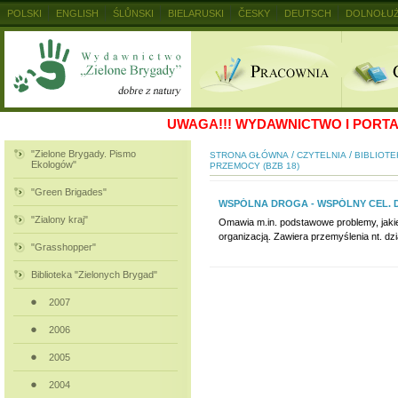
POLSKI
ENGLISH
ŚLŮNSKI
BIELARUSKI
ČESKY
DEUTSCH
DOLNOŁUŻ
MAGYAR
RUSKIJ
SLOVENSKY
UKRAINSKIJ
+
UWAGA!!!
WYDAWNICTWO I PORTAL
"Zielone Brygady. Pismo
/
/
STRONA GŁÓWNA
CZYTELNIA
BIBLIOTE
Ekologów"
PRZEMOCY (BZB 18)
"Green Brigades"
WSPÓLNA DROGA - WSPÓLNY CEL. D
"Zialony kraj"
Omawia m.in. podstawowe problemy, jakie
organizacją. Zawiera przemyślenia nt. dz
"Grasshopper"
Biblioteka "Zielonych Brygad"
2007
2006
2005
2004