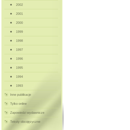
2002
2001
2000
1999
1998
1997
1996
1995
1994
1993
Inne publikacje
Tylko online
Zapowiedzi wydawnicze
Teksty obcojęzyczne