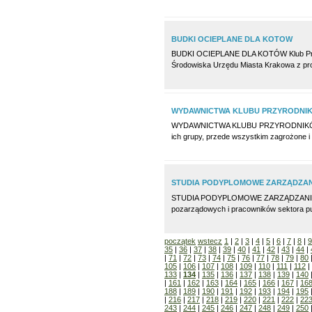
BUDKI OCIEPLANE DLA KOTOW
BUDKI OCIEPLANE DLA KOTÓW Klub Przyja
Środowiska Urzędu Miasta Krakowa z pro
WYDAWNICTWA KLUBU PRZYRODNI
WYDAWNICTWA KLUBU PRZYRODNIKÓW Od ki
ich grupy, przede wszystkim zagrożone i
STUDIA PODYPLOMOWE ZARZĄDZAN
STUDIA PODYPLOMOWE ZARZĄDZANIE OR
pozarządowych i pracowników sektora pub
początek
wstecz
1
|
2
|
3
|
4
|
5
|
6
|
7
|
8
|
9
35
|
36
|
37
|
38
|
39
|
40
|
41
|
42
|
43
|
44
|
|
71
|
72
|
73
|
74
|
75
|
76
|
77
|
78
|
79
|
80
105
|
106
|
107
|
108
|
109
|
110
|
111
|
112
|
133
|
134
|
135
|
136
|
137
|
138
|
139
|
140
|
161
|
162
|
163
|
164
|
165
|
166
|
167
|
16
188
|
189
|
190
|
191
|
192
|
193
|
194
|
195
|
216
|
217
|
218
|
219
|
220
|
221
|
222
|
22
243
|
244
|
245
|
246
|
247
|
248
|
249
|
250