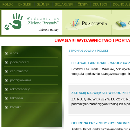
POLSKI
ENGLISH
ŚLŮNSKI
BIELARUSKI
ČESKY
DEUTSCH
DOLNOŁUŻ
MAGYAR
RUSKIJ
SLOVENSKY
UKRAINSKIJ
+
UWAGA!!!
WYDAWNICTWO I PORTAL
/
STRONA GŁÓWNA
POLSKI
o nas
jeden procent
FESTIWAL FAIR TRADE - WROCŁAW 2
Festiwal Fair Trade – Wrocław, “Złe wyc
eco-mmerce
fotografa społecznie zaangażowanego– Ind
podziękowania
rekomendacje
ZATRUJĄ NAJWIĘKSZY W EUROPIE 
linkownia
ZATRUJĄ NAJWIĘKSZY W EUROPIE REZERW
podmokłych zarośniętych trzciną łąk o p
kontakt
OCHRONA PRZYRODY ZBYT SKOMPL
Andrzej Kepel, andrzej@salamandra.org.