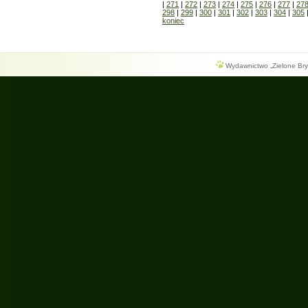
|
271
|
272
|
273
|
274
|
275
|
276
|
277
|
27
298
|
299
|
300
|
301
|
302
|
303
|
304
|
305
koniec
Wydawnictwo „Zielone Bryg