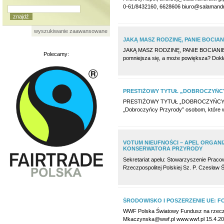
0-61/8432160, 6628606 biuro@salamandr
wyszukiwanie zaawansowane
JAKĄ MASZ RODZINĘ, PANIE BOCIAN
JAKĄ MASZ RODZINĘ, PANIE BOCIANIE? Ile
Polecamy:
pomniejsza się, a może powiększa? Dokład
PRESTIŻOWY TYTUŁ „DOBROCZYŃC
PRESTIŻOWY TYTUŁ „DOBROCZYŃCY PRZY
„Dobroczyńcy Przyrody” osobom, które w
VOTUM NIEUFNOŚCI – APEL ORGAN
KONSERWATORA PRZYRODY
Sekretariat apelu: Stowarzyszenie Pracow
Rzeczpospolitej Polskiej Sz. P. Czesła
ŚRODOWISKO I POSZERZENIE UE: F
WWF Polska Światowy Fundusz na rzecz P
Mkaczynska@wwf.pl www.wwf.pl 15.4.