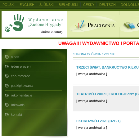
POLSKI
ENGLISH
ŚLŮNSKI
BIELARUSKI
ČESKY
DEUTSCH
DOLNOŁUŻ
MAGYAR
RUSKIJ
SLOVENSKY
UKRAINSKIJ
+
UWAGA!!!
WYDAWNICTWO I PORTAL
/
STRONA GŁÓWNA
POLSKI
o nas
jeden procent
TRZECI ŚWIAT. BANKRUCTWO KILKU 
[ wersja archiwalna ]
eco-mmerce
podziękowania
TEATR MÓJ WIDZĘ EKOLOGICZNY (B
rekomendacje
[ wersja archiwalna ]
linkownia
kontakt
EKOROZWÓJ 2020 (BZB 1)
[ wersja archiwalna ]