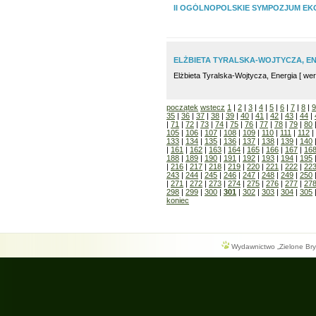
II OGÓLNOPOLSKIE SYMPOZJUM E
ELŻBIETA TYRALSKA-WOJTYCZA, E
Elżbieta Tyralska-Wojtycza, Energia [ wer
początek
wstecz
1
|
2
|
3
|
4
|
5
|
6
|
7
|
8
|
9
35
|
36
|
37
|
38
|
39
|
40
|
41
|
42
|
43
|
44
|
|
71
|
72
|
73
|
74
|
75
|
76
|
77
|
78
|
79
|
80
105
|
106
|
107
|
108
|
109
|
110
|
111
|
112
|
133
|
134
|
135
|
136
|
137
|
138
|
139
|
140
|
161
|
162
|
163
|
164
|
165
|
166
|
167
|
16
188
|
189
|
190
|
191
|
192
|
193
|
194
|
195
|
216
|
217
|
218
|
219
|
220
|
221
|
222
|
22
243
|
244
|
245
|
246
|
247
|
248
|
249
|
250
|
271
|
272
|
273
|
274
|
275
|
276
|
277
|
27
298
|
299
|
300
|
301
|
302
|
303
|
304
|
305
koniec
Wydawnictwo „Zielone Bryg