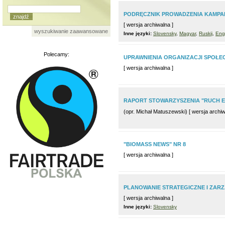
PODRĘCZNIK PROWADZENIA KAMPAN
[ wersja archiwalna ]
wyszukiwanie zaawansowane
Inne języki:
Slovensky
,
Magyar
,
Ruskij
,
Eng
Polecamy:
UPRAWNIENIA ORGANIZACJI SPOŁE
[ wersja archiwalna ]
RAPORT STOWARZYSZENIA "RUCH E
(opr. Michał Matuszewski) [ wersja archiw
"BIOMASS NEWS" NR 8
[ wersja archiwalna ]
PLANOWANIE STRATEGICZNE I ZAR
[ wersja archiwalna ]
Inne języki:
Slovensky