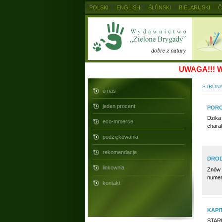
POLSKI
ENGLISH
ŚLŮNSKI
BIELARUSKI
Č
MAGYAR
RUSKIJ
SLOVENSKY
UKRAINSKIJ
UWAGA!!!
W
STRON
o nas
jeden procent
PORO
Dzika
eco-mmerce
charak
podziękowania
rekomendacje
DROD
linkownia
Znów 
numer
kontakt
KAPI
STAR