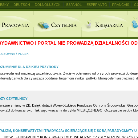
ESKY
DEUTSCH
DOLNOŁUŻYCKI
ESPANOL
ESPERANTO
FRANCAIS
G
+
YDAWNICTWO I PORTAL NIE PROWADZĄ DZIAŁALNOŚCI OD 
/
A GŁÓWNA
POLSKI
ZUMIENIE DLA DZIKIEJ PRZYRODY
 przyroda jest macierzą wszelkiego życia. Życie w oderwaniu od przyrody prowadzi do degen
terystycznych dla cywilizacji poddanej hegemonii rynku i polityki, której celem jest wzrost i 
ZY CZYTELNICY!
ważne zmiany w ZB. Dzięki dotacji Wojewódzkiego Funduszu Ochrony Środowiska i Gospo
ów ZB do końca roku. Tak więc wracamy do cyklu MIESIĘCZNEGO. Oczywiście osoby które 
TALIZM, KONSERWATYZM I TRADYCJA: ŚCIERAJĄCE SIĘ Z SOBĄ PARADYGMATY U P
E I NOWE FUNDAMENTY KONSERWATYZMU: „WITALIZM”, CZYSTY ROZUM I WSPÓŁC