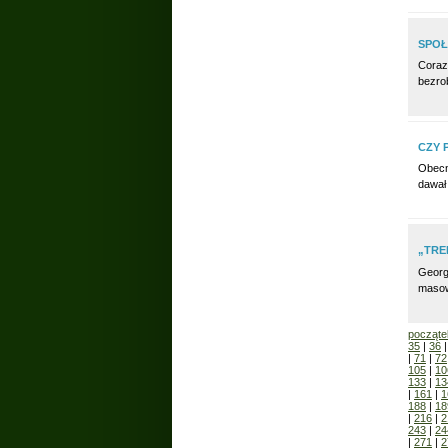
SPOŁ
Coraz
bezro
CZY 
Obecny
dawał
„TRE
Georg
masowe
począte
35
|
36
|
71
|
72
105
|
10
133
|
13
|
161
|
1
188
|
18
|
216
|
2
243
|
24
|
271
|
2