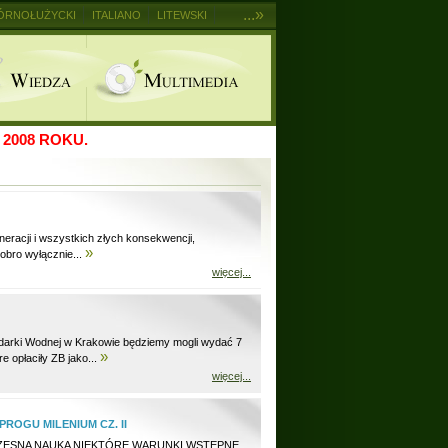
...»
ÓRNOŁUŻYCKI
ITALIANO
LITEWSKI
2008 ROKU.
eracji i wszystkich złych konsekwencji,
»
dobro wyłącznie...
więcej...
darki Wodnej w Krakowie będziemy mogli wydać 7
»
opłaciły ZB jako...
więcej...
ROGU MILENIUM CZ. II
ZESNA NAUKA NIEKTÓRE WARUNKI WSTĘPNE