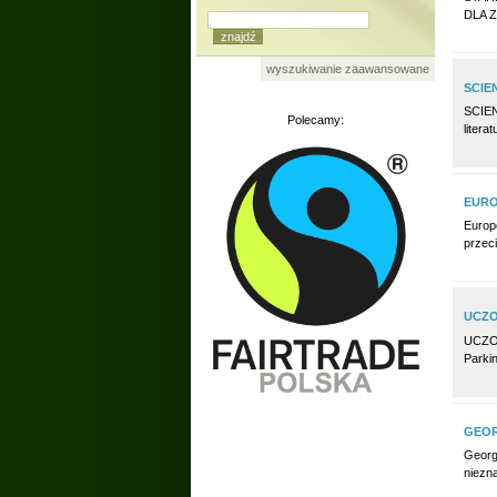
DLA Z
wyszukiwanie zaawansowane
SCIE
SCIEN
Polecamy:
liter
EURO
Europe
przec
UCZO
UCZON
Parkin
GEOR
Georg
niezn