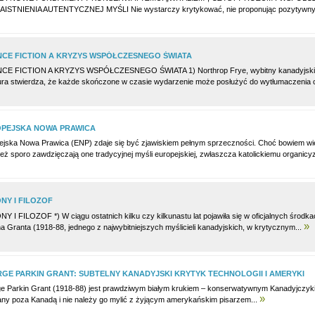
AISTNIENIA AUTENTYCZNEJ MYŚLI Nie wystarczy krytykować, nie proponując pozytywnych
NCE FICTION A KRYZYS WSPÓŁCZESNEGO ŚWIATA
CE FICTION A KRYZYS WSPÓŁCZESNEGO ŚWIATA 1) Northrop Frye, wybitny kanadyjski krytyk 
atura stwierdza, że każde skończone w czasie wydarzenie może posłużyć do wytłumaczenia c
PEJSKA NOWA PRAWICA
jska Nowa Prawica (ENP) zdaje się być zjawiskiem pełnym sprzeczności. Choć bowiem wiele z
ież sporo zawdzięczają one tradycyjnej myśli europejskiej, zwłaszcza katolickiemu organic
NY I FILOZOF
Y I FILOZOF *) W ciągu ostatnich kilku czy kilkunastu lat pojawiła się w oficjalnych środ
»
a Granta (1918-88, jednego z najwybitniejszych myślicieli kanadyjskich, w krytycznym...
GE PARKIN GRANT: SUBTELNY KANADYJSKI KRYTYK TECHNOLOGII I AMERYKI
e Parkin Grant (1918-88) jest prawdziwym białym krukiem – konserwatywnym Kanadyjczykiem
»
any poza Kanadą i nie należy go mylić z żyjącym amerykańskim pisarzem...