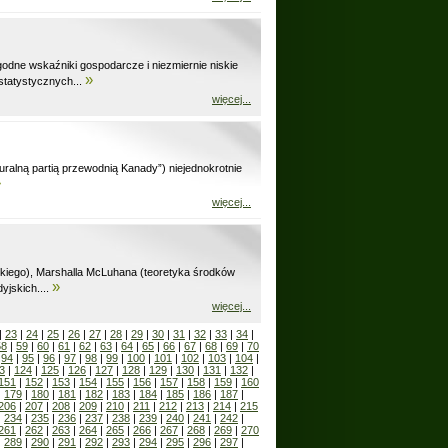
odne wskaźniki gospodarcze i niezmiernie niskie
»
statystycznych...
więcej...
uralną partią przewodnią Kanady”) niejednokrotnie
»
więcej...
ackiego), Marshalla McLuhana (teoretyka środków
»
yjskich....
więcej...
|
23
|
24
|
25
|
26
|
27
|
28
|
29
|
30
|
31
|
32
|
33
|
34
|
58
|
59
|
60
|
61
|
62
|
63
|
64
|
65
|
66
|
67
|
68
|
69
|
70
|
94
|
95
|
96
|
97
|
98
|
99
|
100
|
101
|
102
|
103
|
104
|
3
|
124
|
125
|
126
|
127
|
128
|
129
|
130
|
131
|
132
|
151
|
152
|
153
|
154
|
155
|
156
|
157
|
158
|
159
|
160
|
179
|
180
|
181
|
182
|
183
|
184
|
185
|
186
|
187
|
206
|
207
|
208
|
209
|
210
|
211
|
212
|
213
|
214
|
215
|
234
|
235
|
236
|
237
|
238
|
239
|
240
|
241
|
242
|
261
|
262
|
263
|
264
|
265
|
266
|
267
|
268
|
269
|
270
|
289
|
290
|
291
|
292
|
293
|
294
|
295
|
296
|
297
|