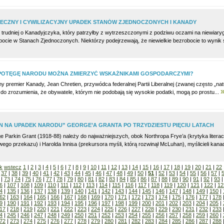
ECZNY I CYWILIZACYJNY UPADEK STANÓW ZJEDNOCZONYCH I KANADY
 trudniej o Kanadyjczyka, który patrzyłby z wytrzeszczonymi z podziwu oczami na niewiaryg
bocie w Stanach Zjednoczonych. Niektórzy podejrzewają, że niewielkie bezrobocie to wynik 
POTĘGĘ NARODU MOŻNA ZMIERZYĆ WSKAŹNIKAMI GOSPODARCZYMI?
 premier Kanady, Jean Chretien, przywódca federalnej Partii Liberalnej (zwanej często „nat
 do zrozumienia, że obywatele, którym nie podobają się wysokie podatki, mogą po prostu...
N NA UPADEK NARODU” GEORGE’A GRANTA PO TRZYDZIESTU PIĘCIU LATACH
e Parkin Grant (1918-88) należy do najważniejszych, obok Northropa Frye’a (krytyka liter
go przekazu) i Harolda Innisa (prekursora myśli, którą rozwinął McLuhan), myślicieli kanad
k
wstecz
1
|
2
|
3
|
4
|
5
|
6
|
7
|
8
|
9
|
10
|
11
|
12
|
13
|
14
|
15
|
16
|
17
|
18
|
19
|
20
|
21
|
22
|
37
|
38
|
39
|
40
|
41
|
42
|
43
|
44
|
45
|
46
|
47
|
48
|
49
|
50
|
51
|
52
|
53
|
54
|
55
|
56
|
57
|
|
73
|
74
|
75
|
76
|
77
|
78
|
79
|
80
|
81
|
82
|
83
|
84
|
85
|
86
|
87
|
88
|
89
|
90
|
91
|
92
|
93
6
|
107
|
108
|
109
|
110
|
111
|
112
|
113
|
114
|
115
|
116
|
117
|
118
|
119
|
120
|
121
|
122
|
12
4
|
135
|
136
|
137
|
138
|
139
|
140
|
141
|
142
|
143
|
144
|
145
|
146
|
147
|
148
|
149
|
150
|
62
|
163
|
164
|
165
|
166
|
167
|
168
|
169
|
170
|
171
|
172
|
173
|
174
|
175
|
176
|
177
|
178
9
|
190
|
191
|
192
|
193
|
194
|
195
|
196
|
197
|
198
|
199
|
200
|
201
|
202
|
203
|
204
|
205
|
17
|
218
|
219
|
220
|
221
|
222
|
223
|
224
|
225
|
226
|
227
|
228
|
229
|
230
|
231
|
232
|
233
4
|
245
|
246
|
247
|
248
|
249
|
250
|
251
|
252
|
253
|
254
|
255
|
256
|
257
|
258
|
259
|
260
|
72
|
273
|
274
|
275
|
276
|
277
|
278
|
279
|
280
|
281
|
282
|
283
|
284
|
285
|
286
|
287
|
288