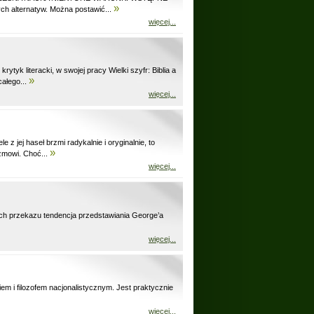
»
 alternatyw. Można postawić...
więcej...
literacki, w swojej pracy Wielki szyfr: Biblia a
»
ałego...
więcej...
 jej haseł brzmi radykalnie i oryginalnie, to
»
yzmowi. Choć...
więcej...
kach przekazu tendencja przedstawiania George’a
więcej...
 i filozofem nacjonalistycznym. Jest praktycznie
więcej...