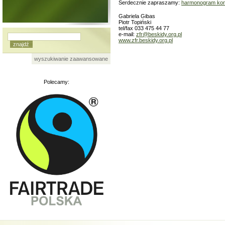
Serdecznie zapraszamy:
harmonogram konf
Gabriela Gibas
Piotr Topiński
tel/fax 033 475 44 77
e-mail:
zfr@beskidy.org.pl
www.zfr.beskidy.org.pl
wyszukiwanie zaawansowane
Polecamy: