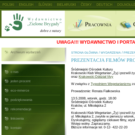
POLSKI
ENGLISH
ŚLŮNSKI
BIELARUSKI
ČESKY
DEUTSCH
DOLNOŁUŻ
MAGYAR
RUSKIJ
SLOVENSKY
UKRAINSKIJ
+
UWAGA!!!
WYDAWNICTWO I PORTAL
Archiwum wydarzeń
/
/
STRONA GŁÓWNA
WYDARZENIA
PREZEN
PREZENTACJA FILMÓW PRO
Śródmiejski Ośrodek Kultury
o nas
Krakowski Klub Wegetarian „Żyj i pozwól ż
oraz
Krakowski Oddział Vivy
jeden procent
W związku z
Tygodniem Wegetarianizmu
za
eco-mmerce
Prowadzenie: Renata Fiałkowska
13.5.2008, wtorek, godz. 18.00
podziękowania
Śródmiejski Ośrodek Kultury
Kraków, ul. Mikołajska 2
rekomendacje
***
Krakowski Klub Wegetarian „Żyj i pozwól ż
ul. Mikołajska 2, zwykle w pierwszy wtorek,
linkownia
Dyskutujemy, oglądamy ciekawe filmy, wysłu
Wstęp wolny. Zapraszamy.
Bliższe informacje tel. 0-12- 422-22-20
kontakt