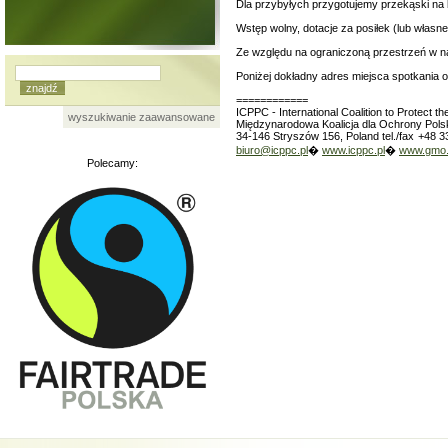
Dla przybyłych przygotujemy przekąski na 
Wstęp wolny, dotacje za posiłek (lub własne
Ze względu na ograniczoną przestrzeń w nas
Poniżej dokładny adres miejsca spotkania 
============
ICPPC - International Coalition to Protect t
wyszukiwanie zaawansowane
Międzynarodowa Koalicja dla Ochrony Polsk
34-146 Stryszów 156, Poland tel./fax
+48 3
biuro@icppc.pl
�
www.icppc.pl
�
www.gmo.i
Polecamy: