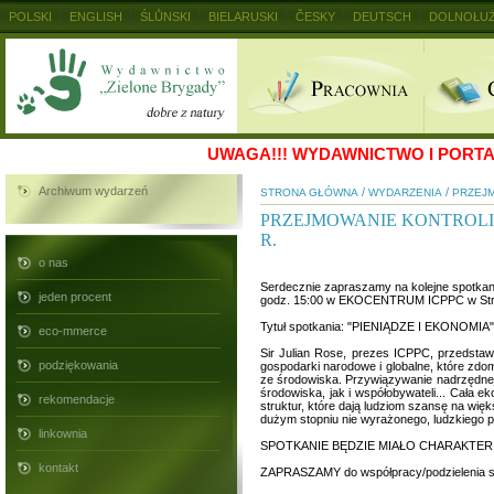
POLSKI
ENGLISH
ŚLŮNSKI
BIELARUSKI
ČESKY
DEUTSCH
DOLNOŁUŻ
MAGYAR
RUSKIJ
SLOVENSKY
UKRAINSKIJ
+
UWAGA!!!
WYDAWNICTWO I PORTAL
Archiwum wydarzeń
/
/
STRONA GŁÓWNA
WYDARZENIA
PRZEJM
PRZEJMOWANIE KONTROLI N
R.
o nas
Serdecznie zapraszamy na kolejne spotka
jeden procent
godz. 15:00 w EKOCENTRUM ICPPC w Str
Tytuł spotkania: "PIENIĄDZE I EKONOMIA"
eco-mmerce
Sir Julian Rose, prezes ICPPC, przedstawi
podziękowania
gospodarki narodowe i globalne, które zd
ze środowiska. Przywiązywanie nadrzędnej 
środowiska, jak i współobywateli... Cała 
rekomendacje
struktur, które dają ludziom szansę na wi
dużym stopniu nie wyrażonego, ludzkiego pot
linkownia
SPOTKANIE BĘDZIE MIAŁO CHARAKTER WARS
kontakt
ZAPRASZAMY do współpracy/podzielenia si