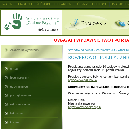
POLSKI
ENGLISH
ŚLŮNSKI
BIELARUSKI
ČESKY
DEUTSCH
DOLNOŁUŻ
MAGYAR
RUSKIJ
SLOVENSKY
UKRAINSKIJ
+
UWAGA!!!
WYDAWNICTWO I PORTAL
Archiwum wydarzeń
/
/
STRONA GŁÓWNA
WYDARZENIA
ARCHIW
ROWEROWO I POLITYCZNIE
Podpisana przez prawie 10 tysięcy krakow
o nas
najbliższy poniedziałek, 15 października.
Podpisy zbierane były w ramach kampanii Ł
jeden procent
option=27&gal_id=14
eco-mmerce
Spotykamy się na rowerach o 15:00 na M
Wręczenie petycji na pl. Wszystkich Święty
podziękowania
Marcin Hała
Miasta dla rowerów
rekomendacje
http://www.rowery.org.pl
linkownia
kontakt