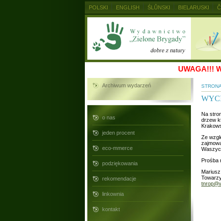
POLSKI
ENGLISH
ŚLŮNSKI
BIELARUSKI
Č
MAGYAR
RUSKIJ
SLOVENSKY
UKRAINSKIJ
UWAGA!!!
W
Archiwum wydarzeń
STRON
WYC
Na stron
o nas
drzew k
Krakows
jeden procent
Ze wzglę
zajmowa
eco-mmerce
Waszych
Prośba 
podziękowania
Mariusz
Towarzy
rekomendacje
tnrop@w
linkownia
kontakt