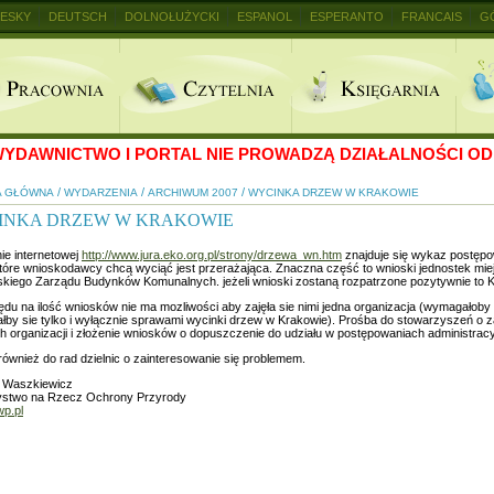
ESKY
DEUTSCH
DOLNOŁUŻYCKI
ESPANOL
ESPERANTO
FRANCAIS
G
+
YDAWNICTWO I PORTAL NIE PROWADZĄ DZIAŁALNOŚCI OD 
/
/
/
A GŁÓWNA
WYDARZENIA
ARCHIWUM 2007
WYCINKA DRZEW W KRAKOWIE
INKA DRZEW W KRAKOWIE
ie internetowej
http://www.jura.eko.org.pl/strony/drzewa_wn.htm
znajduje się wykaz postępo
tóre wnioskodawcy chcą wyciąć jest przerażająca. Znaczna część to wnioski jednostek mi
kiego Zarządu Budynków Komunalnych. jeżeli wnioski zostaną rozpatrzone pozytywnie to K
du na ilość wniosków nie ma mozliwości aby zajęła sie nimi jedna organizacja (wymagałoby t
łby sie tylko i wyłącznie sprawami wycinki drzew w Krakowie). Prośba do stowarzyszeń o za
 organizacji i złożenie wniosków o dopuszczenie do udziału w postępowaniach administrac
również do rad dzielnic o zainteresowanie się problemem.
 Waszkiewicz
stwo na Rzecz Ochrony Przyrody
p.pl