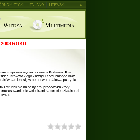
...»
ÓRNOŁUŻYCKI
ITALIANO
LITEWSKI
2008 ROKU.
wań w sprawie wycinki drzew w Krakowie. Ilość
ejskich: Krakowskiego Zarządu Komunalnego oraz
raków zamieni się w betonowo-asfaltową pustynię.
o zatrudnienia na pełny etat pracownika który
interesowanie sie wnioskami na terenie działalnosci
yjnych.