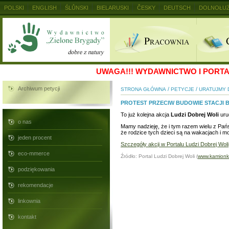
POLSKI
ENGLISH
ŚLŮNSKI
BIELARUSKI
ČESKY
DEUTSCH
DOLNOŁUŻ
MAGYAR
RUSKIJ
SLOVENSKY
UKRAINSKIJ
+
UWAGA!!!
WYDAWNICTWO I PORTAL
Archiwum petycji
/
/
STRONA GŁÓWNA
PETYCJE
URATUJMY 
PROTEST PRZECIW BUDOWIE STACJI
To już kolejna akcja
Ludzi Dobrej Woli
uru
o nas
Mamy nadzieję, że i tym razem wielu z Pańs
że rodzice tych dzieci są na wakacjach i m
jeden procent
Szczegóły akcji w Portalu Ludzi Dobrej Woli
eco-mmerce
Źródło: Portal Ludzi Dobrej Woli (
www.kamionki
podziękowania
rekomendacje
linkownia
kontakt