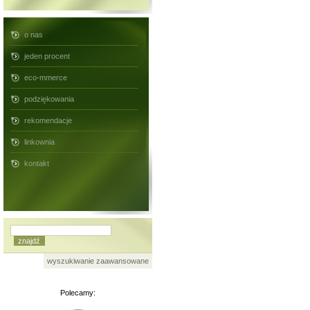
o nas
jeden procent
eco-mmerce
podziękowania
rekomendacje
linkownia
kontakt
wyszukiwanie zaawansowane
Polecamy: