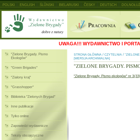
POLSKI
ENGLISH
ŚLŮNSKI
BIELARUSKI
ČESKY
DEUTSCH
DOLNOŁUŻ
MAGYAR
RUSKIJ
SLOVENSKY
UKRAINSKIJ
+
UWAGA!!!
WYDAWNICTWO I PORTAL
"Zielone Brygady. Pismo
/
/
STRONA GŁÓWNA
CZYTELNIA
"ZIELON
Ekologów"
[WERSJA ARCHIWALNA]
"ZIELONE BRYGADY. PIS
"Green Brigades"
"Zielone Brygady. Pismo ekologów" nr 3(33
"Zialony kraj"
"Grasshopper"
Biblioteka "Zielonych Brygad"
Inne publikacje
Tylko online
Zapowiedzi wydawnicze
Teksty obcojęzyczne