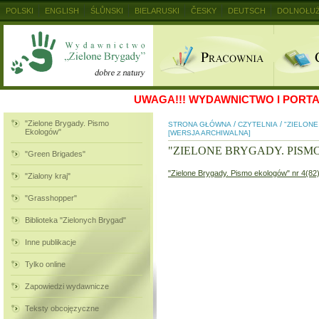
POLSKI
ENGLISH
ŚLŮNSKI
BIELARUSKI
ČESKY
DEUTSCH
DOLNOŁUŻ
MAGYAR
RUSKIJ
SLOVENSKY
UKRAINSKIJ
+
UWAGA!!!
WYDAWNICTWO I PORTAL
"Zielone Brygady. Pismo
/
/
STRONA GŁÓWNA
CZYTELNIA
"ZIELON
Ekologów"
[WERSJA ARCHIWALNA]
"ZIELONE BRYGADY. PIS
"Green Brigades"
"Zielone Brygady. Pismo ekologów" nr 4(82
"Zialony kraj"
"Grasshopper"
Biblioteka "Zielonych Brygad"
Inne publikacje
Tylko online
Zapowiedzi wydawnicze
Teksty obcojęzyczne