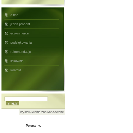
o nas
jeden procent
eco-mmerce
podziękowania
rekomendacje
linkownia
kontakt
wyszukiwanie zaawansowane
Polecamy: