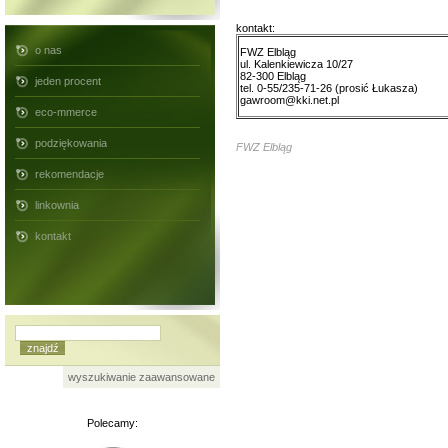
kontakt:
o nas
FWZ Elbląg
ul. Kalenkiewicza 10/27
82-300 Elbląg
jeden procent
tel. 0-55/235-71-26 (prosić Łukasza)
gawroom@kki.net.pl
eco-mmerce
podziękowania
FWZ Elbląg
rekomendacje
linkownia
kontakt
wyszukiwanie zaawansowane
Polecamy: