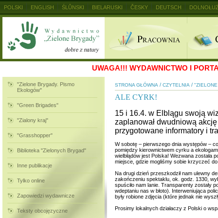
POLSKI
ENGLISH
ŚLŮNSKI
BIELARUSKI
ČESKY
DEUTSCH
DOLNOŁUŻ
MAGYAR
RUSKIJ
SLOVENSKY
UKRAINSKIJ
+
UWAGA!!!
WYDAWNICTWO I PORTAL
"Zielone Brygady. Pismo
/
/
STRONA GŁÓWNA
CZYTELNIA
"ZIELON
Ekologów"
ALE CYRK!
"Green Brigades"
15 i 16.4. w Elblągu swoją wi
"Zialony kraj"
zaplanował dwudniową akcję b
przygotowane informatory i tr
"Grasshopper"
W sobotę – pierwszego dnia występów – co
pomiędzy kierownictwem cyrku a ekologami
Biblioteka "Zielonych Brygad"
wielbłądów jest Polska! Wezwana została po
miejsce, gdzie mogliśmy sobie krzyczeć do 
Inne publikacje
Na drugi dzień przeszkodził nam ulewny de
zakończeniu spektaklu, ok. godz. 1330, wyb
Tylko online
spuściło nam lanie. Transparenty zostały p
wdeptaniu nas w błoto). Interweniująca poli
Zapowiedzi wydawnicze
były robione zdjęcia (które jednak nie wyszł
Prosimy lokalnych działaczy z Polski o wsp
Teksty obcojęzyczne