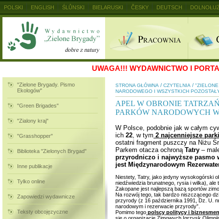
POLSKI
ENGLISH
ŚLŮNSKI
BIELARUSKI
ČESKY
DEUTSCH
DOLNOŁUŻ
MAGYAR
RUSKIJ
SLOVENSKY
UKRAINSKIJ
+
UWAGA!!!
WYDAWNICTWO I PORTAL
"Zielone Brygady. Pismo
/
/
STRONA GŁÓWNA
CZYTELNIA
"ZIELON
Ekologów"
NARODOWEGO I WSZYSTKICH POZOSTAŁ
APEL W OBRONIE TATRZA
"Green Brigades"
PARKÓW NARODOWYCH W
"Zialony kraj"
W Polsce, podobnie jak w całym cyw
ich
22
, w tym
2 najcenniejsze par
"Grasshopper"
ostatni fragment puszczy na Niżu Ś
Parkem otacza ochroną
Tatry
– male
Biblioteka "Zielonych Brygad"
przyrodniczo i najwyższe pasmo
jest Międzynarodowym Rezerwate
Inne publikacje
Niestety, Tatry, jako jedyny wysokogórski ob
Tylko online
niedźwiedzia brunatnego, rysia i wilka), ale
Zakopane jest najlepszą bazą sportów zim
Na rozwój tego, tak bardzo niszczącego dz
Zapowiedzi wydawnicze
przyrody (z 16 października 1991, Dz. U. n
narodowym i rezerwacie przyrody”.
Teksty obcojęzyczne
Pomimo tego
polscy politycy i biznesmeni
się o organizację Zimowych Igrzysk Olimpij