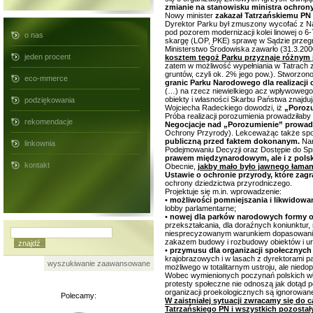
zmianie na stanowisku ministra ochrony
Nowy minister
zakazał Tatrzańskiemu PN 
Dyrektor Parku był zmuszony wycofać z N
pod pozorem modernizacji kolei linowej o 6
o nas
skargę (LOP, PKE) sprawę w Sądzie przegr
Ministerstwo Środowiska zawarło (31.3.20
jeden procent
kosztem tegoż Parku przyznaje różnym j
zatem w możliwość wypełniania w Tatrach z
gruntów, czyli ok. 2% jego pow.). Stworzo
eco-mmerce
granic Parku Narodowego dla realizacji
(…) na rzecz niewielkiego acz wpływowego l
obiekty i własności Skarbu Państwa znajdu
podziękowania
Wojciecha Radeckiego dowodzi, iż
„Porozu
Próba realizacji porozumienia prowadziłab
rekomendacje
Negocjacje nad „Porozumienie” prowad
Ochrony Przyrody). Lekceważąc także społ
publiczną przed faktem dokonanym.
Nar
linkownia
Podejmowaniu Decyzji oraz Dostępie do Sp
prawem międzynarodowym, ale i z pols
kontakt
Obecnie,
jakby mało było jawnego łaman
Ustawie o ochronie przyrody, które zag
ochrony dziedzictwa przyrodniczego.
Projektuje się m.in. wprowadzenie:
•
możliwości pomniejszania i likwidow
lobby parlamentarne;
•
nowej dla parków narodowych formy o
przekształcania, dla doraźnych koniunktur
niesprecyzowanym warunkiem dopasowania g
zakazem budowy i rozbudowy obiektów i ur
•
przymusu dla organizacji społecznych
krajobrazowych i w lasach z dyrektorami p
wyszukiwanie zaawansowane
możliwego w totalitarnym ustroju, ale nie
Wobec wymienionych poczynań polskich wł
protesty społeczne nie odnoszą jak dotąd
organizacji proekologicznych są ignorowan
Polecamy:
W zaistniałej sytuacji zwracamy się do
Tatrzańskiego PN i wszystkich pozostał