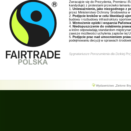
Zwracajcie się do Prezydenta, Premiera i Rz
kandyduje) z protestami przeciwko łamaniu
1.
Unieważnienie, jako niezgodnego z p
przez Ministerstwo Ochrony Środowiska w
2.
Podjęcie kroków w celu likwidacji u
budowy i rozbudowy infrastruktury sportowe
3.
Wzmożenie opieki i wsparcia Państwa
4.
Niedopuszczenie do osłabienia prawa
a które odpowiadają standardom międzynar
zawsze możliwości uchylenia zapisów tej U
5.
Podjęcie prac nad umocnieniem praw
podejmowaniu decyzji w sprawach środowis
Sygnatariusze Porozumienia dla Dzikiej Pr
Wydawnictwo „Zielone Bryg