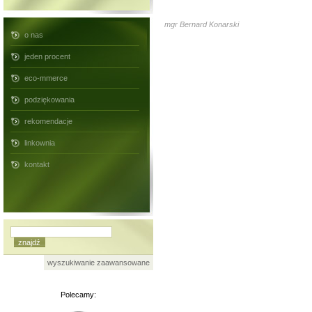
mgr Bernard Konarski
o nas
jeden procent
eco-mmerce
podziękowania
rekomendacje
linkownia
kontakt
wyszukiwanie zaawansowane
Polecamy: