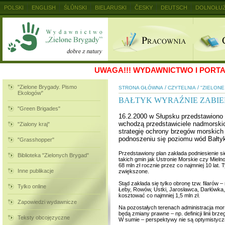
POLSKI
ENGLISH
ŚLŮNSKI
BIELARUSKI
ČESKY
DEUTSCH
DOLNOŁUŻ
MAGYAR
RUSKIJ
SLOVENSKY
UKRAINSKIJ
+
UWAGA!!!
WYDAWNICTWO I PORTAL
"Zielone Brygady. Pismo
/
/
STRONA GŁÓWNA
CZYTELNIA
"ZIELON
Ekologów"
BAŁTYK WYRAŹNIE ZABIE
"Green Brigades"
16.2.2000 w Słupsku przedstawiono
wchodzą przedstawiciele nadmorskich
"Zialony kraj"
strategię ochrony brzegów morskich 
podnoszeniu się poziomu wód Bałt
"Grasshopper"
Przedstawiony plan zakłada podniesienie s
Biblioteka "Zielonych Brygad"
takich gmin jak Ustronie Morskie czy Mieln
68 mln zł rocznie przez co najmniej 10 lat
Inne publikacje
zwiększone.
Stąd zakłada się tylko obronę tzw. filarów
Tylko online
Łeby, Rowów, Ustki, Jarosławca, Darłówka,
kosztować co najmniej 1,5 mln zł.
Zapowiedzi wydawnicze
Na pozostałych terenach administracja mors
będą zmiany prawne – np. definicji linii br
Teksty obcojęzyczne
W sumie – perspektywy nie są optymistycz