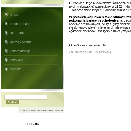
O trwałości tego budownictwa świadczą bud
(woj. krakowskie) wzniesiony w 1932 r., d
1948 oraz wiele innych. Podobne starsze i 
o nas
W polskich warunkach takie budownictwo
pokonania barierę psychologiczną.
Jedna
jeden procent
obecnie stosowanych. Mury z gliny dobrze
się do tego o wiele mniej energii, nie wypa
wykonać dachówki. Wszystko należy wykona
eco-mmerce
podziękowania
Ekolotka
nr 4 wrzesień ’97
rekomendacje
Zdzisław Elizeusz Bartkowiak
linkownia
kontakt
wyszukiwanie zaawansowane
Polecamy: