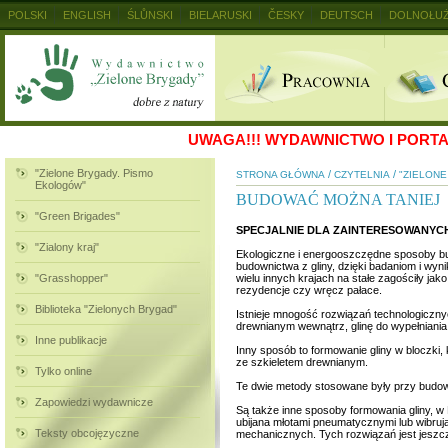
POLSKI
ENGLISH
ŚLŮNSKI
BIELARUSKI
ČESKY
DEUTSCH
DOLNOŁUŻ
MAGYAR
RUSKIJ
SLOVENSKY
UKRAINSKIJ
+
UWAGA!!!
WYDAWNICTWO I PORTAL
"Zielone Brygady. Pismo
/
/
STRONA GŁÓWNA
CZYTELNIA
"ZIELON
Ekologów"
BUDOWAĆ MOŻNA TANIEJ
"Green Brigades"
SPECJALNIE DLA ZAINTERESOWANYC
"Zialony kraj"
Ekologiczne i energooszczędne sposoby bud
budownictwa z gliny, dzięki badaniom i wyn
"Grasshopper"
wielu innych krajach na stałe zagościły j
rezydencje czy wręcz pałace.
Biblioteka "Zielonych Brygad"
Istnieje mnogość rozwiązań technologicznyc
drewnianym wewnątrz, glinę do wypełniania 
Inne publikacje
Inny sposób to formowanie gliny w bloczki,
ze szkieletem drewnianym.
Tylko online
Te dwie metody stosowane były przy budow
Zapowiedzi wydawnicze
Są także inne sposoby formowania gliny, w 
ubijana młotami pneumatycznymi lub wibrują
Teksty obcojęzyczne
mechanicznych. Tych rozwiązań jest jeszcz