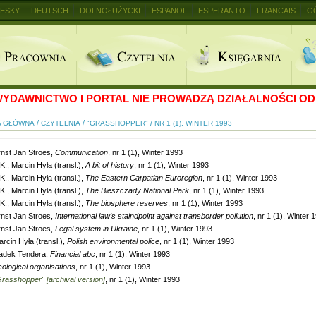
ESKY
DEUTSCH
DOLNOŁUŻYCKI
ESPANOL
ESPERANTO
FRANCAIS
G
+
YDAWNICTWO I PORTAL NIE PROWADZĄ DZIAŁALNOŚCI OD 
/
/
/
A GŁÓWNA
CZYTELNIA
"GRASSHOPPER"
NR 1 (1), WINTER 1993
rnst Jan Stroes,
Communication
, nr 1 (1), Winter 1993
K., Marcin Hyła (transl.),
A bit of history
, nr 1 (1), Winter 1993
K., Marcin Hyła (transl.),
The Eastern Carpatian Euroregion
, nr 1 (1), Winter 1993
K., Marcin Hyła (transl.),
The Bieszczady National Park
, nr 1 (1), Winter 1993
K., Marcin Hyła (transl.),
The biosphere reserves
, nr 1 (1), Winter 1993
rnst Jan Stroes,
International law's staindpoint against transborder pollution
, nr 1 (1), Winter 
rnst Jan Stroes,
Legal system in Ukraine
, nr 1 (1), Winter 1993
rcin Hyła (transl.),
Polish environmental police
, nr 1 (1), Winter 1993
adek Tendera,
Financial abc
, nr 1 (1), Winter 1993
ological organisations
, nr 1 (1), Winter 1993
rasshopper" [archival version]
, nr 1 (1), Winter 1993