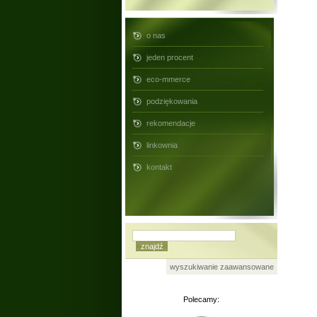
o nas
jeden procent
eco-mmerce
podziękowania
rekomendacje
linkownia
kontakt
wyszukiwanie zaawansowane
Polecamy: