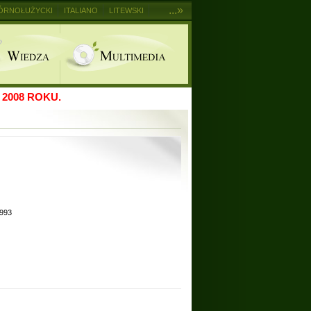
...»
ÓRNOŁUŻYCKI
ITALIANO
LITEWSKI
2008 ROKU.
1993