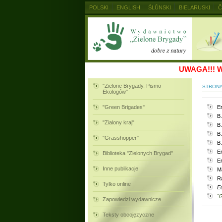
POLSKI
ENGLISH
ŚLŮNSKI
BIELARUSKI
Č
MAGYAR
RUSKIJ
SLOVENSKY
UKRAINSKIJ
UWAGA!!!
W
"Zielone Brygady. Pismo
STRON
Ekologów"
"Green Brigades"
E
B.
"Zialony kraj"
B.
B.
"Grasshopper"
B.
E
Biblioteka "Zielonych Brygad"
E
Inne publikacje
Ma
R
Tylko online
Ec
"G
Zapowiedzi wydawnicze
Teksty obcojęzyczne