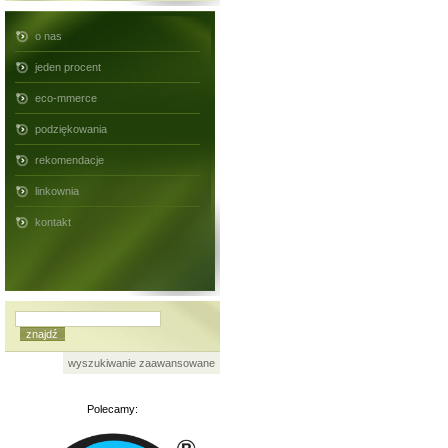
o nas
jeden procent
eco-mmerce
podziękowania
rekomendacje
linkownia
kontakt
wyszukiwanie zaawansowane
Polecamy: