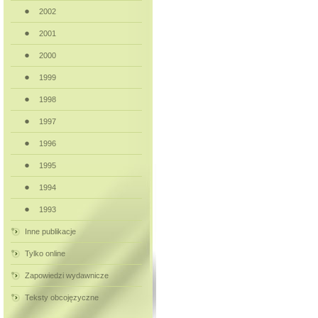
2002
2001
2000
1999
1998
1997
1996
1995
1994
1993
Inne publikacje
Tylko online
Zapowiedzi wydawnicze
Teksty obcojęzyczne