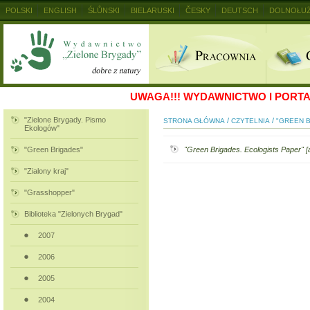
POLSKI
ENGLISH
ŚLŮNSKI
BIELARUSKI
ČESKY
DEUTSCH
DOLNOŁUŻ
MAGYAR
RUSKIJ
SLOVENSKY
UKRAINSKIJ
+
UWAGA!!!
WYDAWNICTWO I PORTAL
"Zielone Brygady. Pismo
/
/
STRONA GŁÓWNA
CZYTELNIA
"GREEN 
Ekologów"
"Green Brigades"
"Green Brigades. Ecologists Paper" [a
"Zialony kraj"
"Grasshopper"
Biblioteka "Zielonych Brygad"
2007
2006
2005
2004