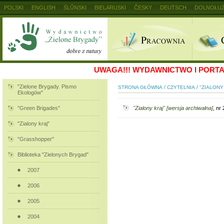
POLSKI
ENGLISH
ŚLŮNSKI
BIELARUSKI
ČESKY
DEUTSCH
DOLNOŁUŻ
MAGYAR
RUSKIJ
SLOVENSKY
UKRAINSKIJ
+
UWAGA!!!
WYDAWNICTWO I PORTAL
"Zielone Brygady. Pismo
/
/
STRONA GŁÓWNA
CZYTELNIA
"ZIALONY
Ekologów"
"Green Brigades"
"Zialony kraj" [wersja archiwalna]
, nr
"Zialony kraj"
"Grasshopper"
Biblioteka "Zielonych Brygad"
2007
2006
2005
2004