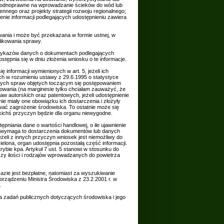
wodnoprawne na wprowadzanie ścieków do wód lub
nnego oraz projekty strategii rozwoju regionalnego;
enie informacji podlegających udostępnieniu zawiera
iwania i może być przekazana w formie ustnej, w
likowania sprawy.
h wykazów danych o dokumentach podlegających
ępnia się w dniu złożenia wniosku o te informacje.
ię informacji wymienionych w art. 5, jeżeli ich
ch w rozumieniu ustawy z 29.6.1995 o statystyce
czących spraw objętych toczącym się postępowaniem
powania (na marginesie tylko chciałam zauważyć, że
 autorskich oraz patentowych, jeżeli udostępnienie
e miały one obowiązku ich dostarczenia i złożyły
wać zagrożenie środowiska. To ostatnie może się
kichś przyczyn będzie dla organu niewygodne.
niania dane o wartości handlowej, o ile ujawnienie
li wymaga to dostarczenia dokumentów lub danych
eli z innych przyczyn wniosek jest niemożliwy do
dzielona, organ udostępnia pozostałą część informacji.
rybie kpa. Artykuł 7 ust. 5 stanowi w stosunku do
yczy ilości i rodzajów wprowadzanych do powietrza
zie jest bezpłatne, natomiast za wyszukiwanie
orządzeniu Ministra Środowiska z 23.2.2001 r. w
.
a zadań publicznych dotyczących środowiska i jego