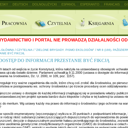
ESKY
DEUTSCH
DOLNOŁUŻYCKI
ESPANOL
ESPERANTO
FRANCAIS
G
+
YDAWNICTWO I PORTAL NIE PROWADZĄ DZIAŁALNOŚCI OD 
/
/
/
A GŁÓWNA
CZYTELNIA
"ZIELONE BRYGADY. PISMO EKOLOGÓW"
NR 8 (166), PAŹDZIER
ANIE BYĆ FIKCJĄ
DOSTĘP DO INFORMACJI PRZESTANIE BYĆ FIKCJĄ
ch latach od wejścia w życie Konstytucji, która nałożyła na ustawodawcę obowiązek uchwalen
awa ujrzała światło dzienne. Parlament uchwalił ją 9.11.2000 (ustawa o dostępie do informac
wania na środowisko, Dz. U. 2000, nr 109, poz. 1157).
eguluje trzy ważne zagadnienia dla osób, które chcą coś zrobić dla środowiska, po pierwsze
eństwa w postępowaniu ws. ochrony środowiska i po trzecie procedurę ocen oddziaływania
jeszcze ustawy o dostępie do każdej informacji znajdującej się w posiadaniu władzy publiczn
stawodawczej ten projekt sprawia bardzo dużo kłopotów i chyba w tej kadencji ta ustawa nie
c do meritum. Wg ustawy każdy ma prawo do informacji o środowisku i jego ochronie na wa
?
w sposób enumeratywny (wyczerpujący) wylicza w 20 punktach z podpunktami informacje, k
ące rodzaj i ilość substancji zanieczyszczających dopuszczonych do wprowadzenia do powi
yszczeń; decyzje o dopuszczalnym poziomie hałasu przenikającego do środowiska; zezwole
one uwolnienia genetycznie zmodyfikowanych organizmów (GMO) do środowiska w celach 
u zawierającego GMO; wnioski o wydanie takich decyzji; zezwolenia na wytwarzanie odpad