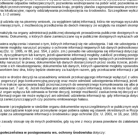
odliwianie odpadów niebezpiecznych; pozwolenia wodnoprawne na pobór wód; pozwolenia 
olityki przestrzennego zagospodarowania kraju, projekty planów zagospodarowania przestrze
ia lokalizacyjne; raporty oddziaływania przedsięwzięcia na środowisko. Szczegółowe wylicz
t. 1 i 2 ustawy.
ji udziela się na pisemny wniosek, za wyjątkiem takiej informacji, która nie wymaga wyszuk
e miesięcznym, z możliwością przedłużenia do dwóch miesięcy ze względu na stopień skomp
nałożyła na organy administracji publicznej obowiązek prowadzenia publicznie dostępnyc
nieniu. Dokumenty, o których dane zamieszczane są w publicznie dostępnych wykazach udost
awiera wyłączenia i stanowi o tym, których informacji się nie udostępnia. I tak nie udostępnia s
nienie mogłoby naruszyć przepisy o ochronie informacji niejawnych lub danych jednostkowy
ej (Dz. U. 1995, nr 88, poz. 554, z późn. zm.) ponadto nie udostępnia się informacji doty
, dyscyplinarnym lub karnym, jeżeli ujawnienie informacji mogłoby zakłócić przebieg postę
wanie karne to jedno z rodzajów postępowania sądowego); spraw będących przedmiotem praw
łoby naruszyć te prawa; dokumentów lub danych dostarczonych przez osoby trzecie, jeżeli ni
żenie o ich nieudostępnianiu; dokumentów lub danych, których ujawnienie mogłoby spowodo
workiem bez dna, który będzie otwierany za każdym razem, gdy przekazanie informacji z ja
oże w drodze decyzji na uzasadniony wniosek przekazującego informacje wyłączyć z udostęp
 pogorszyć jego konkurencyjną pozycję oraz może odmówić udostępnienia informacji, jeże
h w trakcie opracowania bądź przeznaczonych do wewnętrznego komunikowania się albo jeż
wania (art. 7 ust. 4). Jeżeli możliwe jest oddzielenie części informacji, która nie może być u
 organ wyłącza lub odmawia w formie decyzji, istnieje możliwość zaskarżenia tej decyzji w t
nformacji organ nie może wyłączyć ani odmówić udzielenia informacji np. gdy informacja dot
cji zanieczyszczających czy poziomu emitowanego hałasu.
wanie i przeglądanie w siedzibie organu dokumentów wyszczególnionych w publicznym wyka
cji, sporządzanie kopii oraz przesyłanie organ pobiera opłatę wg stawek określonych w Rozp
opłat za udostępnianie informacji o środowisku i jego ochronie (Dz. U. 2001, nr 16, poz. 183)
 zasady stosuje się do innych podmiotów, gdy są one z mocy prawa powołane do załatwiani
.
 społeczeństwa w postępowaniu ws. ochrony środowiska
dotyczy: