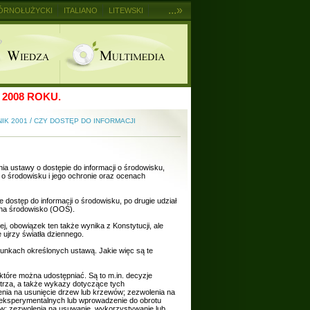
...»
ÓRNOŁUŻYCKI
ITALIANO
LITEWSKI
2008 ROKU.
/
NIK 2001
CZY DOSTĘP DO INFORMACJI
ia ustawy o dostępie do informacji o środowisku,
ji o środowisku i jego ochronie oraz ocenach
 dostęp do informacji o środowisku, po drugie udział
 na środowisko (OOŚ).
ej, obowiązek ten także wynika z Konstytucji, ale
 ujrzy światła dziennego.
runkach określonych ustawą. Jakie więc są te
tóre można udostępniać. Są to m.in. decyzje
etrza, a także wykazy dotyczące tych
nia na usunięcie drzew lub krzewów; zezwolenia na
eksperymentalnych lub wprowadzenie do obrotu
ów; zezwolenia na usuwanie, wykorzystywanie lub