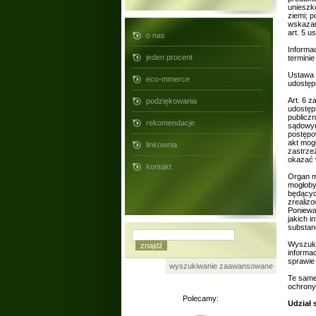
unieszk
ziemi; p
wskazan
art. 5 us
o nas
Informac
jeden procent
termini
Ustawa 
eco-mmerce
udostęp
Art. 6 z
podziękowania
udostęp
publiczn
rekomendacje
sądowym
postępo
akt mog
linkownia
zastrze
okazać 
kontakt
Organ m
mogłoby
będącyc
zrealizo
Ponieważ
jakich i
substan
Wyszuki
informa
sprawie 
wyszukiwanie zaawansowane
Te same
ochrony
Polecamy:
Udział