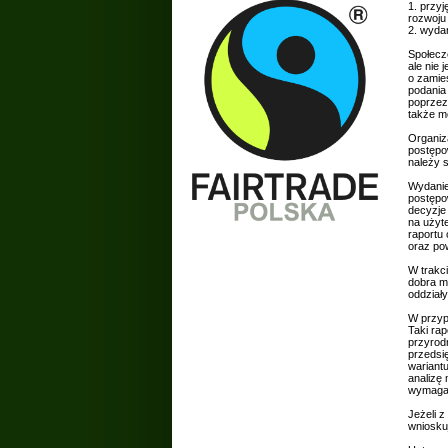
1. przy
rozwoju
2. wyda
Społecz
ale nie 
o zamie
podania
poprzez
także m
Organiz
postępo
należy 
Wydanie
postępo
decyzje
na użyte
raportu 
oraz po
W trakc
dobra m
oddział
W przyp
Taki ra
przyrod
przedsi
wariant
analizę
wymagan
Jeżeli 
wniosku