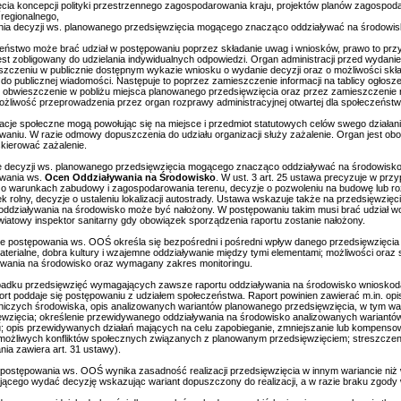
jęcia koncepcji polityki przestrzennego zagospodarowania kraju, projektów planów zagospoda
 regionalnego,
nia decyzji ws. planowanego przedsięwzięcia mogącego znacząco oddziaływać na środowis
eństwo może brać udział w postępowaniu poprzez składanie uwag i wniosków, prawo to przys
jest zobligowany do udzielania indywidualnych odpowiedzi. Organ administracji przed wydani
szczeniu w publicznie dostępnym wykazie wniosku o wydanie decyzji oraz o możliwości skła
 do publicznej wiadomości. Następuje to poprzez zamieszczenie informacji na tablicy ogłosz
 obwieszczenie w pobliżu miejsca planowanego przedsięwzięcia oraz przez zamieszczenie na 
ożliwość przeprowadzenia przez organ rozprawy administracyjnej otwartej dla społeczeństw
acje społeczne mogą powołując się na miejsce i przedmiot statutowych celów swego działan
waniu. W razie odmowy dopuszczenia do udziału organizacji służy zażalenie. Organ jest 
skierować zażalenie.
 decyzji ws. planowanego przedsięwzięcia mogącego znacząco oddziaływać na środowisko
wania ws.
Ocen Oddziaływania na Środowisko
. W ust. 3 art. 25 ustawa precyzuje w przy
 o warunkach zabudowy i zagospodarowania terenu, decyzje o pozwoleniu na budowę lub roz
k rolny, decyzje o ustaleniu lokalizacji autostrady. Ustawa wskazuje także na przedsięwzi
oddziaływania na środowisko może być nałożony. W postępowaniu takim musi brać udział woje
wiatowy inspektor sanitarny gdy obowiązek sporządzenia raportu zostanie nałożony.
ie postępowania ws. OOŚ określa się bezpośredni i pośredni wpływ danego przedsięwzięcia n
aterialne, dobra kultury i wzajemne oddziaływanie między tymi elementami; możliwości ora
ywania na środowisko oraz wymagany zakres monitoringu.
adku przedsięwzięć wymagających zawsze raportu oddziaływania na środowisko wnioskoda
port poddaje się postępowaniu z udziałem społeczeństwa. Raport powinien zawierać m.in. op
niczych środowiska, opis analizowanych wariantów planowanego przedsięwzięcia, w tym wa
ęwzięcia; określenie przewidywanego oddziaływania na środowisko analizowanych wariant
u; opis przewidywanych działań mających na celu zapobieganie, zmniejszanie lub kompenso
 możliwych konfliktów społecznych związanych z planowanym przedsięwzięciem; streszczeni
ia zawiera art. 31 ustawy).
z postępowania ws. OOŚ wynika zasadność realizacji przedsięwzięcia w innym wariancie ni
jącego wydać decyzję wskazując wariant dopuszczony do realizacji, a w razie braku zgod