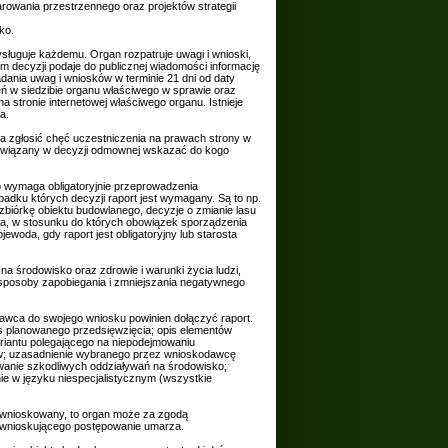
rowania przestrzennego oraz projektów strategii
ko.
ługuje każdemu. Organ rozpatruje uwagi i wnioski,
em decyzji podaje do publicznej wiadomości informację
dania uwag i wniosków w terminie 21 dni od daty
eń w siedzibie organu właściwego w sprawie oraz
stronie internetowej właściwego organu. Istnieje
a.
ia zgłosić chęć uczestniczenia na prawach strony w
obowiązany w decyzji odmownej wskazać do kogo
 wymaga obligatoryjnie przeprowadzenia
padku których decyzji raport jest wymagany. Są to np.
biórkę obiektu budowlanego, decyzje o zmianie lasu
ęcia, w stosunku do których obowiązek sporządzenia
woda, gdy raport jest obligatoryjny lub starosta
a środowisko oraz zdrowie i warunki życia ludzi,
z sposoby zapobiegania i zmniejszania negatywnego
wca do swojego wniosku powinien dołączyć raport.
is planowanego przedsięwzięcia; opis elementów
riantu polegającego na niepodejmowaniu
ów; uzasadnienie wybranego przez wnioskodawcę
wanie szkodliwych oddziaływań na środowisko;
e w języku niespecjalistycznym (wszystkie
ż wnioskowany, to organ może za zgodą
y wnioskującego postępowanie umarza.