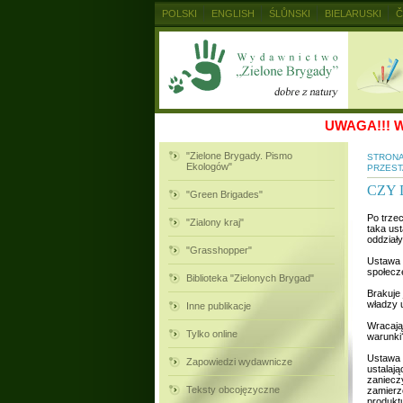
POLSKI
ENGLISH
ŚLŮNSKI
BIELARUSKI
Č
MAGYAR
RUSKIJ
SLOVENSKY
UKRAINSKIJ
UWAGA!!!
W
"Zielone Brygady. Pismo
STRON
Ekologów"
PRZEST
CZY 
"Green Brigades"
Po trze
"Zialony kraj"
taka ust
oddziały
"Grasshopper"
Ustawa r
społecz
Biblioteka "Zielonych Brygad"
Brakuje 
władzy u
Inne publikacje
Wracają
Tylko online
warunki
Ustawa 
Zapowiedzi wydawnicze
ustalaj
zaniecz
Teksty obcojęzyczne
zamierz
produkt