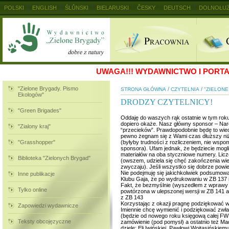
POLSKI
ENGLISH
ŚLŮNSKI
BIELARUSKI
ČESKY
DEUTSCH
DOLNOŁUŻ
MAGYAR
RUSKIJ
SLOVENSKY
UKRAINSKIJ
+
UWAGA!!!
WYDAWNICTWO I PORTAL
"Zielone Brygady. Pismo
/
/
STRONA GŁÓWNA
CZYTELNIA
"ZIELON
Ekologów"
DRODZY CZYTELNICY!
"Green Brigades"
Oddaję do waszych rąk ostatnie w tym roku a
dopiero okaże. Nasz główny sponsor – Naro
"Zialony kraj"
“przecieków”. Prawdopodobnie będę to wiedz
pewno żegnam się z Wami czas dłuższy ni
"Grasshopper"
(byłyby trudności z rozliczeniem, nie ws
sponsora). Ufam jednak, że będziecie mogl
materiałów na oba styczniowe numery. Liczę
Biblioteka "Zielonych Brygad"
(owszem, udziela się chęć zakończenia wiel
zwyczaju). Jeśli wszystko się dobrze powied
Nie podejmuję się jakichkolwiek podsumowa
Inne publikacje
Klubu Gaja, że po wydrukowaniu w ZB 137 ich
Fakt, że bezmyślnie (wyszedłem z wprawy z 
Tylko online
powtórzona w ulepszonej wersji w ZB 141 al
z ZB 143
Korzystając z okazji pragnę podziękować 
Zapowiedzi wydawnicze
Imiennie chcę wymienić i podziękować zwł
(będzie od nowego roku księgową całej FWI
Teksty obcojęzyczne
zamówienie (pod pomysł) a ostatnio też M
dziele: Eli Iwińskiej, Pawłowi Wojtasińskie