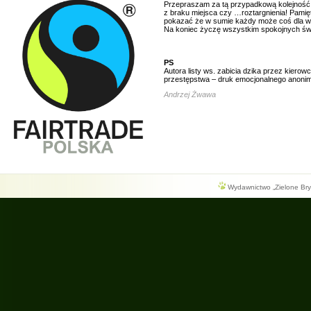
Przepraszam za tą przypadkową kolejność –
z braku miejsca czy …roztargnienia! Pamięta
pokazać że w sumie każdy może coś dla ws
Na koniec życzę wszystkim spokojnych świąt
PS
Autora listy ws. zabicia dzika przez kiero
przestępstwa – druk emocjonalnego anonim
Andrzej Żwawa
Wydawnictwo „Zielone Bryg