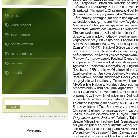
Kasi Targońskiej, która robi korektę na m
Jaśkowi spod Skawiny, Kasi z Proszowic, Ew
Gralakowi, Michałowi z Chrzanowa, Gosi Ma
(tłumaczenia, przepisywanie) Ani Chromiec 
o nas
które chciały pomagać jak pan z noclegowni
autorskie, dotację…; panu Markowi Węgier
jeden procent
Marcinowi Kurleto pomagającemu na miejsc
doradztwo; Andrzejowi Mrozowi za kolport
Chrzanowskiemu za załatwienie kolportażu 
eco-mmerce
duszy w Białymstoku; Olafowi Swolkieniowi 
współpracę przy ich książkach, Olegowi B
Kenowi Schoollandowi za wyrozumiałą cier
podziękowania
Czasu"
(nr 46-47), Stasiowi Górce za proj
partnerów, Hannie Szpilewskiej za inspirac
rekomendacje
pośrednictwo, znów Krzyśkowi Wychowałkow
Piotrowi Rymarowiczowi, Pawłowi Głuszyńs
komputerów, Agnieszce Bąk za dalsze poma
linkownia
Agnieszce Szołomiak-Mączyńskiej i Olgier
(i za baner ZB!), Jankowi Ołdakowskiemu za
kontakt
Czajkowskiemu, Jackowi Bożkowi, Ani Góra
Baraniakowi, panom Bogdanowi Gorczycy i W
przysyłanie wolontariuszy, Tomkowi Lisie
NFOŚ a Izie Rybce w Fundacji Batorego, p
pracownikom w drukarni, pani Agnieszce Ka
panu Rafałowi Strukowskiemu za zlecenia s
prawną; Krzyśkowi Smolnickiemu z Dolnoślą
prezenty dla wolontariuszy i ufundowanie 
za dalszą inspirację do ankiety w ZB 143 i
Staszewskiemu i Zuzi Bordewicz za odwagę 
Okrasce i Jarkowi Tomasiewiczowi (i za pr
Kozak, Sławce Walczewskiej i Edycie Krako
wyszukiwanie zaawansowane
Wegetariańskiemu Światowi
, “Wiedzy Tajem
Beacie Milewskiej, Tadkowi Beli, Stanisław
przyjaciół” (płaci za prenumeratę więcej ni
tekstów, Marii Ciesielskiej, panu Sławkowi
Polecamy:
Wojtasikowi “Kryzysowi” i Basi Barwacz z
Jackowskiemu za projekt plakatu i okładki 