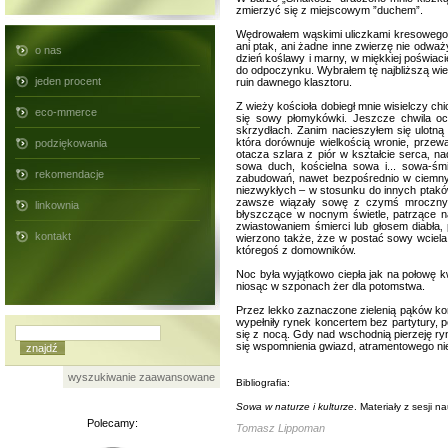
zmierzyć się z miejscowym ”duchem”.
Wędrowałem wąskimi uliczkami kresowego 
ani ptak, ani żadne inne zwierzę nie odważy
o nas
dzień koślawy i marny, w miękkiej poświaci
do odpoczynku. Wybrałem tę najbliższą wie
jeden procent
ruin dawnego klasztoru.
Z wieży kościoła dobiegł mnie wisielczy chi
eco-mmerce
się sowy płomykówki. Jeszcze chwila ocz
skrzydłach. Zanim nacieszyłem się ulotną
która dorównuje wielkością wronie, przew
podziękowania
otacza szlara z piór w kształcie serca‚ n
sowa duch, kościelna sowa i... sowa-śm
rekomendacje
zabudowań, nawet bezpośrednio w ciemnyc
niezwykłych – w stosunku do innych ptaków
zawsze wiązały sowę z czymś mrocznym,
linkownia
błyszczące w nocnym świetle, patrzące n
zwiastowaniem śmierci lub głosem diabła
kontakt
wierzono także, żze w postać sowy wciela
któregoś z domowników.
Noc była wyjątkowo ciepła jak na połowę kwi
niosąc w szponach żer dla potomstwa.
Przez lekko zaznaczone zielenią pąków kor
wypełniły rynek koncertem bez partytury,
się z nocą. Gdy nad wschodnią pierzeję ry
się wspomnienia gwiazd, atramentowego ni
wyszukiwanie zaawansowane
Bibliografia:
Sowa w naturze i kulturze
. Materiały z sesji
Polecamy:
Tomasz Lippoman