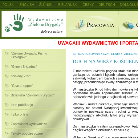
POLSKI
ENGLISH
ŚLŮNSKI
BIELARUSKI
ČESKY
DEUTSCH
DOLNOŁUŻ
MAGYAR
RUSKIJ
SLOVENSKY
UKRAINSKIJ
+
UWAGA!!!
WYDAWNICTWO I PORTAL
"Zielone Brygady. Pismo
/
/
STRONA GŁÓWNA
CZYTELNIA
"ZIELON
Ekologów"
DUCH NA WIEŻY KOŚCIELN
"Green Brigades"
Z nastaniem kwietnia pogoda stała się nie
ganiając po polach i łąkach tabuny śnie
"Zialony kraj"
zakwitały kobiercem białych zawilców, po 
ostępy‚ przemieniając zwały szarawego o te
"Grasshopper"
W miasteczku R. od kilku dni mówiło się t
opowiadali dawno zapomniane historie, a
Biblioteka "Zielonych Brygad"
nabożeństwie jednego z najbardziej zatwar
Wacław - mistrz piekarski, wracając nad ran
Inne publikacje
niestety nie ostatni. Następnej kwietnio
ponownie posłyszał czarci rechot z wie
Tylko online
nadużywający alkoholu tylko przy wyraźn
dokazywał...
Zapowiedzi wydawnicze
Do miasteczka trafiłem przypadkowo. Aut
części Wzgórz Sokólskich‚ zepsuł się.
Teksty obcojęzyczne
W barze „Smakosz” uraczono mnie kiszką 