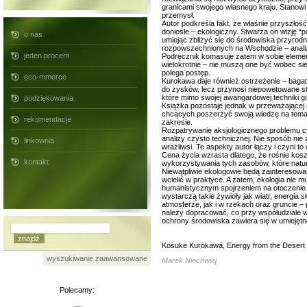
granicami swojego własnego kraju. Stanowi
przemysł.
Autor podkreśla fakt, że właśnie przyszłoś
doniosłe – ekologiczny. Stwarza on wizję “p
o nas
umiejąc zbliżyć się do środowiska przyrod
rozpowszechnionych na Wschodzie – analizuj
jeden procent
Podręcznik komasuje zatem w sobie elemen
wielokrotnie – nie muszą one być wobec s
polega postęp.
eco-mmerce
Kurokawa daje również ostrzeżenie – bagat
do zysków, lecz przynosi niepowetowane st
które mimo swojej awangardowej techniki gub
podziękowania
Książka pozostaje jednak w przeważającej
chcących poszerzyć swoją wiedzę na temat
rekomendacje
zakresie.
Rozpatrywanie aksjologicznego problemu cyw
analizy czysto technicznej. Nie sposób nie 
linkownia
wrażliwsi. Te aspekty autor łączy i czyni t
Cena życia wzrasta dlatego, że rośnie kos
kontakt
wykorzystywania tych zasobów, które natur
Niewątpliwie ekologowie będą zainteresowan
wcielić w praktyce. A zatem, ekologia nie mus
humanistycznym spojrzeniem na otoczenie i
wystarczą takie żywioły jak wiatr, energi
atmosferze, jak i w rzekach oraz gruncie
należy dopracować, co przy współudziale 
ochrony środowiska zawiera się w umiejętno
Kosuke Kurokawa, Energy from the Desert (
wyszukiwanie zaawansowane
Marek Niechwiej
Polecamy: