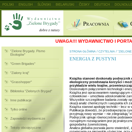
POLSKI
ENGLISH
ŚLŮNSKI
BIELARUSKI
ČESKY
DEUTSCH
DOLNOŁUŻ
MAGYAR
RUSKIJ
SLOVENSKY
UKRAINSKIJ
+
UWAGA!!!
WYDAWNICTWO I PORTAL
"Zielone Brygady. Pismo
/
/
STRONA GŁÓWNA
CZYTELNIA
"ZIELON
Ekologów"
ENERGIA Z PUSTYNI
"Green Brigades"
"Zialony kraj"
Książka stanowi doskonały podręcznik 
"Grasshopper"
ekologiczny przedstawia korzyści i moż
przykładzie wielu krajów, przemieszcza
Doskonałym połączeniem technologii i energi
Biblioteka "Zielonych Brygad"
Książka jest opracowaniem nawiązującym nie 
człowiekowi – umożliwia udoskonalenie zar
Wszystkie szczegółowe badania zostały op
Inne publikacje
okazji analiz chemicznych i uwypukla ich 
Książka stanowi apologię techniki – lecz 
Tylko online
Publikacja dowodzi, że przedsięwzięcia cyw
przyjmują nowy wymiar – nie zdegradują “zie
Podręcznik ujmuje równocześnie podstawowe
Zapowiedzi wydawnicze
rozsądnym rozwiązaniem jest jej praktyczne 
gospodarkę żywnościową.
Teksty obcojęzyczne
Analiza globalna pozwala jasno stwierdzić
rozwiązania są niezwykle użyteczne, przy 