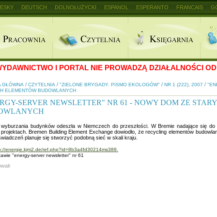
ESKY
DEUTSCH
DOLNOŁUŻYCKI
ESPANOL
ESPERANTO
FRANCAIS
G
+
YDAWNICTWO I PORTAL NIE PROWADZĄ DZIAŁALNOŚCI OD 
/
/
/
/
A GŁÓWNA
CZYTELNIA
"ZIELONE BRYGADY. PISMO EKOLOGÓW"
NR 1 (222), 2007
"EN
CH ELEMENTÓW BUDOWLANYCH
RGY-SERVER NEWSLETTER" NR 61 - NOWY DOM ZE STA
OWLANYCH
 wyburzania budynków odeszła w Niemczech do przeszłości. W Bremie nadające się do 
projektach. Bremen Building Element Exchange dowiodło, że recycling elementów budowlany
wiadczeń planuje się stworzyć podobną sieć w skali kraju.
p://energie.kjm2.de/ref.php?id=8b3a4fd30214ms389.
awie "energy-server newsletter" nr 61
owak