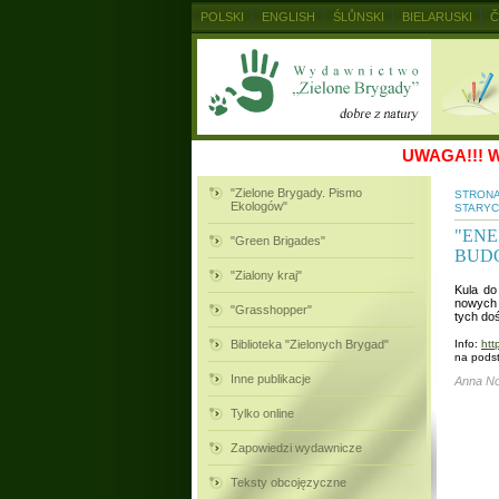
POLSKI
ENGLISH
ŚLŮNSKI
BIELARUSKI
Č
MAGYAR
RUSKIJ
SLOVENSKY
UKRAINSKIJ
UWAGA!!!
W
"Zielone Brygady. Pismo
STRON
Ekologów"
STARY
"ENE
"Green Brigades"
BUD
"Zialony kraj"
Kula do
nowych 
"Grasshopper"
tych doś
Biblioteka "Zielonych Brygad"
Info:
htt
na podst
Inne publikacje
Anna N
Tylko online
Zapowiedzi wydawnicze
Teksty obcojęzyczne