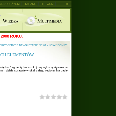
...»
ÓRNOŁUŻYCKI
ITALIANO
LITEWSKI
2008 ROKU.
ERGY-SERVER NEWSLETTER" NR 61 - NOWY DOM ZE
RYCH ELEMENTÓW
użytku fragmenty konstrukcji są wykorzystywane w
ch działa sprawnie w skali całego regionu. Na bazie