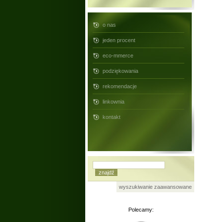
o nas
jeden procent
eco-mmerce
podziękowania
rekomendacje
linkownia
kontakt
wyszukiwanie zaawansowane
Polecamy: