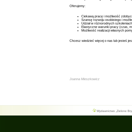
Oferujemy:
Ciekawą pracę i możliwość zdobyci
Szansę rozwoju osobistego i możli
Udział w różnorodnych szkoleniach
Elastyczne warunki pracy (czas, m
Możliwość realizacji własnych pom
Chcesz wiedzieć więcej o nas lub jesteś j
Joanna Mieszkowicz
Wydawnictwo „Zielone Bryg