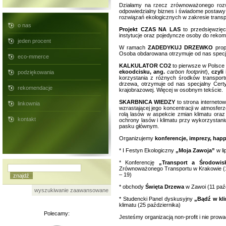
Działamy na rzecz zrównoważonego rozwo
odpowiedzialny biznes i świadome postawy
rozwiązań ekologicznych w zakresie transpo
o nas
Projekt CZAS NA LAS
to przedsięwzię
instytucje oraz pojedyncze osoby do reko
jeden procent
W ramach
ZADEDYKUJ DRZEWKO
prop
Osoba obdarowana otrzymuje od nas specj
eco-mmerce
KALKULATOR CO2
to pierwsze w Polsce 
ekoodcisku, ang.
carbon footprint
),
czyli 
podziękowania
korzystania z różnych środków transportu
drzewa, otrzymuje od nas specjalny Certyf
rekomendacje
krajobrazowej. Więcej w osobnym tekście.
SKARBNICA WIEDZY
to strona interneto
linkownia
wzrastającej jego koncentracji w atmosfer
rolą lasów w aspekcie zmian klimatu oraz
kontakt
ochrony lasów i klimatu przy wykorzystan
pasku głównym.
Organizujemy
konferencje, imprezy, hap
* I Festyn Ekologiczny
„Moja Zawoja”
w li
* Konferencję
„Transport a Środowi
Zrównoważonego Transportu w Krakowie (1
– 19)
* obchody
Święta Drzewa
w Zawoi (11 paź
wyszukiwanie zaawansowane
* Studencki Panel dyskusyjny
„Bądź w kl
klimatu (25 października)
Polecamy:
Jesteśmy organizacją non-profit i nie prow