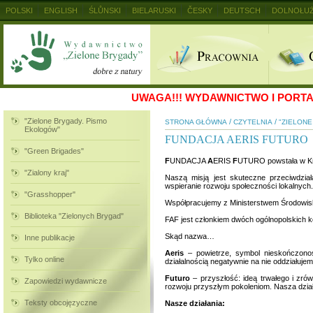
POLSKI
ENGLISH
ŚLŮNSKI
BIELARUSKI
ČESKY
DEUTSCH
DOLNOŁUŻ
MAGYAR
RUSKIJ
SLOVENSKY
UKRAINSKIJ
+
UWAGA!!!
WYDAWNICTWO I PORTAL
"Zielone Brygady. Pismo
/
/
STRONA GŁÓWNA
CZYTELNIA
"ZIELON
Ekologów"
FUNDACJA AERIS FUTURO
"Green Brigades"
F
UNDACJA
A
ERIS
F
UTURO powstała w Kra
"Zialony kraj"
Naszą misją jest skuteczne przeciwdział
wspieranie rozwoju społeczności lokalnych.
"Grasshopper"
Współpracujemy z Ministerstwem Środowisk
Biblioteka "Zielonych Brygad"
FAF jest członkiem dwóch ogólnopolskich ko
Skąd nazwa…
Inne publikacje
Aeris
– powietrze, symbol nieskończono
Tylko online
działalnością negatywnie na nie oddziałujem
Futuro
– przyszłość: ideą trwałego i zr
Zapowiedzi wydawnicze
rozwoju przyszłym pokoleniom. Nasza działa
Teksty obcojęzyczne
Nasze działania: