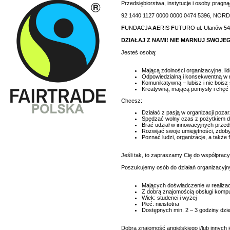
Przedsiębiorstwa, instytucje i osoby prag
92 1440 1127 0000 0000 0474 5396, NORDE
F
UNDACJA
A
ERIS
F
UTURO ul. Ułanów 54
DZIAŁAJ Z NAMI! NIE MARNUJ SWOJEG
Jesteś osobą:
Mającą zdolności organizacyjne, lid
Odpowiedzialną i konsekwentną w r
Komunikatywną – lubisz i nie boisz
Kreatywną, mającą pomysły i chęć 
Chcesz:
Działać z pasją w organizacji poza
Spędzać wolny czas z pożytkiem dl
Brać udział w innowacyjnych przed
Rozwijać swoje umiejętności, zdo
Poznać ludzi, organizacje, a także
Jeśli tak, to zapraszamy Cię do współpracy
Poszukujemy osób do działań organizacyjny
Mających doświadczenie w realizac
Z dobrą znajomością obsługi komput
Wiek: studenci i wyżej
Płeć: nieistotna
Dostępnych min. 2 – 3 godziny dzien
Dobra znajomość angielskiego i/lub innych