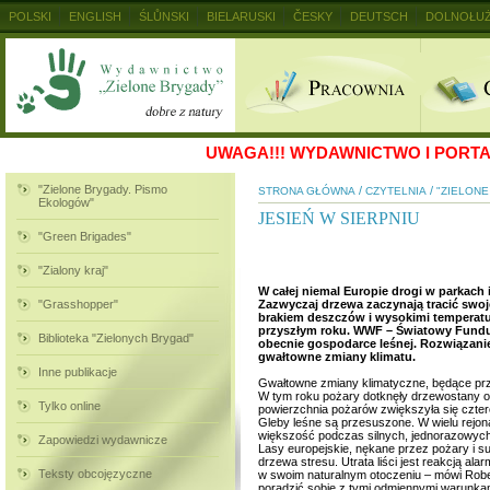
POLSKI
ENGLISH
ŚLŮNSKI
BIELARUSKI
ČESKY
DEUTSCH
DOLNOŁUŻ
MAGYAR
RUSKIJ
SLOVENSKY
UKRAINSKIJ
+
UWAGA!!!
WYDAWNICTWO I PORTAL
"Zielone Brygady. Pismo
/
/
STRONA GŁÓWNA
CZYTELNIA
"ZIELON
Ekologów"
JESIEŃ W SIERPNIU
"Green Brigades"
"Zialony kraj"
W całej niemal Europie drogi w parkach i
"Grasshopper"
Zazwyczaj drzewa zaczynają tracić swoje
brakiem deszczów i wysokimi temperatur
przyszłym roku. WWF – Światowy Fundu
Biblioteka "Zielonych Brygad"
obecnie gospodarce leśnej. Rozwiązanie
gwałtowne zmiany klimatu.
Inne publikacje
Gwałtowne zmiany klimatyczne, będące prz
W tym roku pożary dotknęły drzewostany od 
Tylko online
powierzchnia pożarów zwiększyła się cztero
Gleby leśne są przesuszone. W wielu rejon
większość podczas silnych, jednorazowyc
Zapowiedzi wydawnicze
Lasy europejskie, nękane przez pożary i 
drzewa stresu. Utrata liści jest reakcją ala
Teksty obcojęzyczne
w swoim naturalnym otoczeniu – mówi Rober
poradzić sobie z tymi odmiennymi warunk