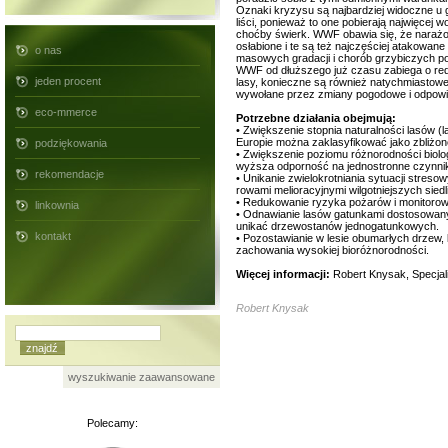
Oznaki kryzysu są najbardziej widoczne u g
liści, ponieważ to one pobierają najwięcej 
choćby świerk. WWF obawia się, że narażon
osłabione i te są też najczęściej atakowan
o nas
masowych gradacji i chorób grzybiczych p
WWF od dłuższego już czasu zabiega o reduk
jeden procent
lasy, konieczne są również natychmiastow
wywołane przez zmiany pogodowe i odpowi
eco-mmerce
Potrzebne działania obejmują:
• Zwiększenie stopnia naturalności lasów (
Europie można zaklasyfikować jako zbliżon
podziękowania
• Zwiększenie poziomu różnorodności biol
wyższa odporność na jednostronne czynni
rekomendacje
• Unikanie zwielokrotniania sytuacji stres
rowami melioracyjnymi wilgotniejszych sied
• Redukowanie ryzyka pożarów i monitoro
linkownia
• Odnawianie lasów gatunkami dostosowany
unikać drzewostanów jednogatunkowych.
kontakt
• Pozostawianie w lesie obumarłych drzew,
zachowania wysokiej bioróżnorodności.
Więcej informacji:
Robert Knysak, Specjal
Robert Knysak
wyszukiwanie zaawansowane
Polecamy: