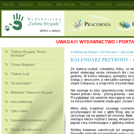
POLSKI
ENGLISH
ŚLŮNSKI
BIELARUSKI
ČESKY
DEUTSCH
DOLNOŁUŻ
MAGYAR
RUSKIJ
SLOVENSKY
UKRAINSKIJ
+
UWAGA!!!
WYDAWNICTWO I PORTAL
"Zielone Brygady. Pismo
/
/
STRONA GŁÓWNA
CZYTELNIA
"ZIELON
Ekologów"
KALENDARZ PRZYRODY – 
"Green Brigades"
Ze świecą szukać człowieka, który, ze wsz
jesień otwierając wrota zimowych dni i no
"Zialony kraj"
godziny. W końcu miesiąca, pomiędzy brza
śniegu z deszczem, a nierzadko samego śni
"Grasshopper"
stopni Celsjusza, a srogi mróz trzymał nie
Nie nastraja to zbyt optymistycznie, krót
Biblioteka "Zielonych Brygad"
Nawet jednak i teraz - późną jesienią – wa
Przyglądając się uważnie otaczającej nas p
za horyzontem ostatnie stada gęsi, żurawi 
Inne publikacje
Mimo słoty, krajobraz ożywiają czerwon
Tylko online
przybywające do nas z głębi Rosji, aby pr
utrzymuje się na pędach do mrozów. Białe o
miesiące bierze rozbrat z barwą, eksperyme
Zapowiedzi wydawnicze
jagody cisa, kontrastujące z głęboką zielen
Teksty obcojęzyczne
Rośliny kwiatowe zakończyły już wegetacj
Pospolite stokrotki przypominają nam o cz