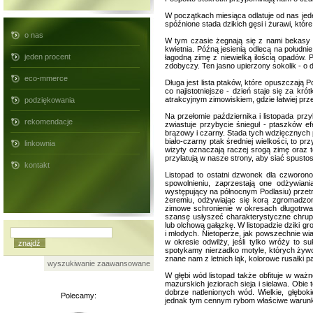
W początkach miesiąca odlatuje od nas je
spóźnione stada dzikich gęsi i żurawi, k
o nas
W tym czasie żegnają się z nami bekasy 
kwietnia. Późną jesienią odlecą na południ
jeden procent
łagodną zimę z niewielką ilością opadów.
zdobyczy. Ten jasno upierzony sokolik - o 
eco-mmerce
Długa jest lista ptaków, które opuszczają P
co najistotniejsze - dzień staje się za kr
atrakcyjnym zimowiskiem, gdzie łatwiej prz
podziękowania
Na przełomie października i listopada pr
rekomendacje
zwiastuje przybycie śnieguł - ptaszków efe
brązowy i czarny. Stada tych wdzięcznych
biało-czarny ptak średniej wielkości, to pr
linkownia
wizyty oznaczają raczej srogą zimę oraz t
przylatują w nasze strony, aby siać spust
kontakt
Listopad to ostatni dzwonek dla czworono
spowolnieniu, zaprzestają one odżywiani
występujący na północnym Podlasiu) przet
żeremiu, odżywiając się korą zgromadzon
zimowe schronienie w okresach długotrwał
szansę usłyszeć charakterystyczne chrup
lub olchową gałązkę. W listopadzie dziki g
i młodych. Nietoperze, jak powszechnie wi
w okresie odwilży, jeśli tylko wróży to
spotykamy nierzadko motyle, których żywot
znane nam z letnich łąk, kolorowe rusałki pa
wyszukiwanie zaawansowane
W głębi wód listopad także obfituje w waż
mazurskich jeziorach sieja i sielawa. Obie
dobrze natlenionych wód. Wielkie, głębok
Polecamy:
jednak tym cennym rybom właściwe warunk