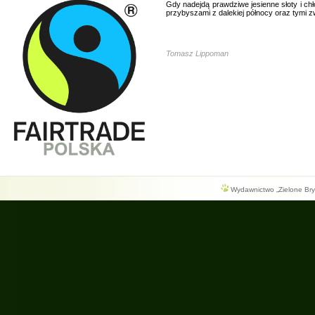
Gdy nadejdą prawdziwe jesienne słoty i ch
przybyszami z dalekiej północy oraz tymi 
Tomasz Lippoman
Wydawnictwo „Zielone Bryg