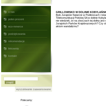
o nas
GRILLOWISKO W DOLINIE KOBYLAŃSK
Było Jurajskie Natarcie w Podlesicach i to
Telekomunikacji Polskiej SA w dolinie Kobyla
jeden procent
nie wiedzieli, że na zboczach tej doliny j
Jurajskich Parków Krajobrazowych? Czy skon
aktom wandalizmu?
eco-mmerce
podziękowania
rekomendacje
linkownia
kontakt
wyszukiwanie zaawansowane
Polecamy: