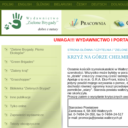
POLSKI
ENGLISH
ŚLŮNSKI
BIELARUSKI
ČESKY
DEUTSCH
DOLNOŁUŻ
MAGYAR
RUSKIJ
SLOVENSKY
UKRAINSKIJ
+
UWAGA!!!
WYDAWNICTWO I PORTAL
"Zielone Brygady. Pismo
/
/
STRONA GŁÓWNA
CZYTELNIA
"ZIELON
Ekologów"
KRZYŻ NA GÓRZE CHEŁMI
"Green Brigades"
Ostatnio kościół rzymskokatolicki w Wałbr
"Zialony kraj"
szerokości. Wszystko może byłoby w porząd
to „dzieło” zniszczy znaczną cześć tamtejs
"Grasshopper"
Apeluje o to m.in. G.R.A. Eko-Front, któr
jedyny powód mojego wzywania o pomoc, dr
dochodzi również ogromny koszt przedsięwz
Biblioteka "Zielonych Brygad"
pomników „wiary”. Starosta powiatu wałbrz
nie skończyła.
Proszę zatem o wysyłanie krytycznych uwa
Inne publikacje
Tylko online
Starostwo Powiatowe
Zamkowa 4, 58-300 Wałbrzych
tel. 0-74/84-24-350, fax 0-74/84-24-517
Zapowiedzi wydawnicze
e-mail: promocja@powiat.walbrzych.pl
Teksty obcojęzyczne