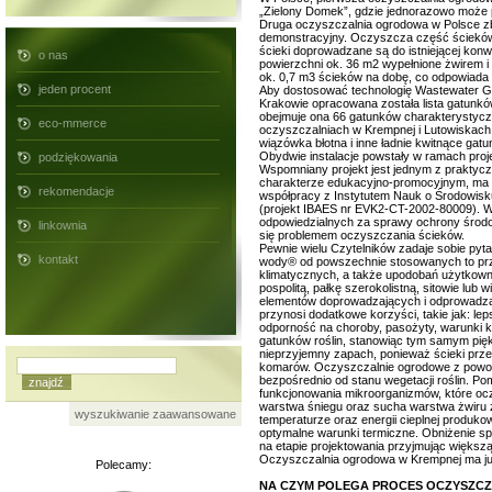
„Zielony Domek”, gdzie jednorazowo może 
Druga oczyszczalnia ogrodowa w Polsce zb
demonstracyjny. Oczyszcza część ścieków
ścieki doprowadzane są do istniejącej konw
o nas
powierzchni ok. 36 m2 wypełnione żwirem i
ok. 0,7 m3 ścieków na dobę, co odpowiada 
jeden procent
Aby dostosować technologię Wastewater G
Krakowie opracowana została lista gatunk
obejmuje ona 66 gatunków charakterystyczn
eco-mmerce
oczyszczalniach w Krempnej i Lutowiskach zn
wiązówka błotna i inne ładnie kwitnące gatun
Obydwie instalacje powstały w ramach proj
podziękowania
Wspomniany projekt jest jednym z praktyc
charakterze edukacyjno-promocyjnym, ma z
rekomendacje
współpracy z Instytutem Nauk o Środowisk
(projekt IBAES nr EVK2-CT-2002-80009). W
odpowiedzialnych za sprawy ochrony środo
linkownia
się problemem oczyszczania ścieków.
Pewnie wielu Czytelników zadaje sobie pyt
kontakt
wody® od powszechnie stosowanych to prz
klimatycznych, a także upodobań użytkownik
pospolitą, pałkę szerokolistną, sitowie lub 
elementów doprowadzających i odprowadza
przynosi dodatkowe korzyści, takie jak: 
odporność na choroby, pasożyty, warunki k
gatunków roślin, stanowiąc tym samym pięk
nieprzyjemny zapach, ponieważ ścieki prze
komarów. Oczyszczalnie ogrodowe z powodz
bezpośrednio od stanu wegetacji roślin. Po
funkcjonowania mikroorganizmów, które oczy
warstwa śniegu oraz sucha warstwa żwiru 
wyszukiwanie zaawansowane
temperaturze oraz energii cieplnej produ
optymalne warunki termiczne. Obniżenie 
na etapie projektowania przyjmując większ
Oczyszczalnia ogrodowa w Krempnej ma ju
Polecamy:
NA CZYM POLEGA PROCES OCZYSZCZ