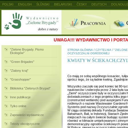
POLSKI
ENGLISH
ŚLŮNSKI
BIELARUSKI
ČESKY
DEUTSCH
DOLNOŁUŻ
MAGYAR
RUSKIJ
SLOVENSKY
UKRAINSKIJ
+
UWAGA!!!
WYDAWNICTWO I PORTAL
"Zielone Brygady. Pismo
/
/
STRONA GŁÓWNA
CZYTELNIA
"ZIELON
Ekologów"
OCZYSZCZALNI OGRODOWEJ
KWIATY W ŚCIEKACH,CZYL
"Green Brigades"
"Zialony kraj"
Co mają ze sobą wspólnego kosaciec, tulipa
"Grasshopper"
oprócz tego, że są ładnie kwitną. Zgadnijcie
Wszystko zaczęło się pod koniec lat 80-ty
Biblioteka "Zielonych Brygad"
naukowców i zwierzęta przez 2 lata była 
„Ziemi” oczyszczane były w oczyszczalni h
doświadczeniach z tego projektu kilku je
Inne publikacje
(constructed wetlands) pod auspicjami Fun
roślinnych o nazwie Wastewater Gardens®. 
Tylko online
Systems pod nazwą
Oczyszczalnie ogrodo
W ciągu ostatniej dekady Fundacja Świato
Bahamach, Bali, w Indonezji, Stanach Zjed
Zapowiedzi wydawnicze
miejscach na całym świecie budując syste
również w klimacie umiarkowanym i zimnym –
Teksty obcojęzyczne
demonstracyjny ogrodów ściekowych pows
W Polsce, pierwsza oczyszczalnia ogrodow