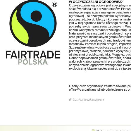
W OCZYSZCZALNI OGRODOWEJ?
Oczyszczalnia ogrodowa jest specjalnym 
ścieków składa się z trzech etapów. Pierw
następuje separacja a następnie osiadanie
ogrodowej – szczelnym poletku wypełnionym
poprzez źdźbła do kłączy i korzeni, a nast
jest w niej ogromna liczba różnego rodzaju
potrzeby swoich procesów życiowych. Wod
oczku wodnym w ramach trzeciego etapu o
Naturalność oczyszczalni ogrodowych spra
oraz przyrost niechcianych gatunków rośli
oczyszczalni ogrodowych nad tradycyjnymi 
materiałów zamiast kupna drogich, importo
Szczególne właściwości oczyszczalni ogro
przemysłowe, rolnicze, odcieki z wysypisk) 
użyteczności publicznej, itd.). Mogą też
Dobór odpowiednich gatunków roślin, chara
walorach krajobrazowych i przyrodniczych t
oczyszczalnie ogrodowe wzbogacają lokalne
ekologiczną lokalnej społeczności, są także 
Osoby oraz organizacje zainteresowane pr
office@carpathians.pl lub odwiedzenie stro
dr inż. Agnieszka Łopata