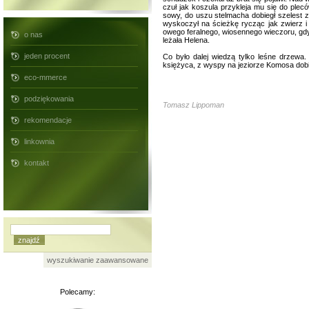
czuł jak koszula przykleja mu się do plec
sowy, do uszu stelmacha dobiegł szelest z
wyskoczył na ścieżkę rycząc jak zwierz i
owego feralnego, wiosennego wieczoru, gdy p
o nas
leżała Helena.
jeden procent
Co było dalej wiedzą tylko leśne drzewa. 
księżyca, z wyspy na jeziorze Komosa dobi
eco-mmerce
podziękowania
Tomasz Lippoman
rekomendacje
linkownia
kontakt
wyszukiwanie zaawansowane
Polecamy: