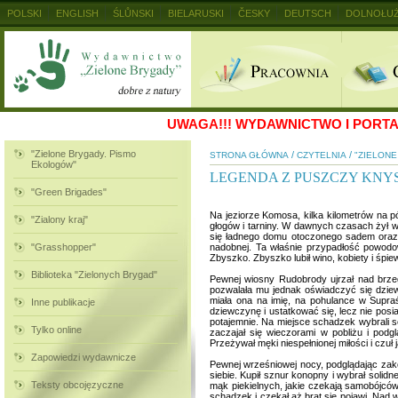
POLSKI
ENGLISH
ŚLŮNSKI
BIELARUSKI
ČESKY
DEUTSCH
DOLNOŁUŻ
MAGYAR
RUSKIJ
SLOVENSKY
UKRAINSKIJ
+
UWAGA!!!
WYDAWNICTWO I PORTAL
"Zielone Brygady. Pismo
/
/
STRONA GŁÓWNA
CZYTELNIA
"ZIELON
Ekologów"
LEGENDA Z PUSZCZY KNYS
"Green Brigades"
Na jeziorze Komosa, kilka kilometrów na p
"Zialony kraj"
głogów i tarniny. W dawnych czasach żył 
się ładnego domu otoczonego sadem oraz s
"Grasshopper"
nadobnej. Ta właśnie przypadłość powodow
Zbyszko. Zbyszko lubił wino, kobiety i śpiew
Biblioteka "Zielonych Brygad"
Pewnej wiosny Rudobrody ujrzał nad brze
pozwalała mu jednak oświadczyć się dziew
miała ona na imię, na pohulance w Supraś
Inne publikacje
dziewczynę i ustatkować się, lecz nie posi
potajemnie. Na miejsce schadzek wybrali s
Tylko online
zaczajał się wieczorami w pobliżu i podg
Przeżywał męki niespełnionej miłości i czuł
Zapowiedzi wydawnicze
Pewnej wrześniowej nocy, podglądając zako
siebie. Kupił sznur konopny i wybrał soli
Teksty obcojęzyczne
mąk piekielnych, jakie czekają samobójców
schadzek i czekał aż brat się pojawi. Nad