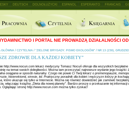
ESKY
DEUTSCH
DOLNOŁUŻYCKI
ESPANOL
ESPERANTO
FRANCAIS
G
+
YDAWNICTWO I PORTAL NIE PROWADZĄ DZIAŁALNOŚCI OD 
/
/
/
A GŁÓWNA
CZYTELNIA
"ZIELONE BRYGADY. PISMO EKOLOGÓW"
NR 13 (158), GRUDZIE
SZE ZDROWIE DLA KAŻDEJ KOBIETY”
nie http://www.nocun.com lekarz medycyny Tomasz Nocuń oferuje dla wszystkich bezpłatn
pinię na temat swoich dolegliwości. Można tam przeczytać najnowsze wydanie jego książki:
L
lna osiągana w sposób naturalny. Czego nie powie Ci Twój lekarz o premenopauzie, menopa
ozie, histerektomii, stresie, itd. Praktyczny poradnik dla kobiet i mężczyzn którzy je kochają
a,
które ukazuje się tylko w Internecie. Można się również dowiedzieć jak zamówić bezpłat
cia, włączając książkę „Dieta dla nowej planety”. Bardzo proszę o przekazanie tej informac
tu. Oglądając stronę http://www.nocun.com można tylko zyskać!