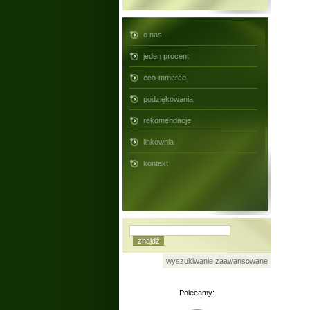
o nas
jeden procent
eco-mmerce
podziękowania
rekomendacje
linkownia
kontakt
wyszukiwanie zaawansowane
Polecamy: