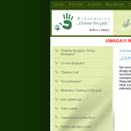
POLSKI
ENGLISH
ŚLŮNSKI
BIELARUSKI
Č
MAGYAR
RUSKIJ
SLOVENSKY
UKRAINSKIJ
UWAGA!!!
W
"Zielone Brygady. Pismo
STRON
Ekologów"
„LEP
"Green Brigades"
Na stro
drugą o
"Zialony kraj"
hormona
osteopor
"Grasshopper"
Naturaln
stylu ży
interne
Biblioteka "Zielonych Brygad"
Inne publikacje
Tylko online
Zapowiedzi wydawnicze
Teksty obcojęzyczne