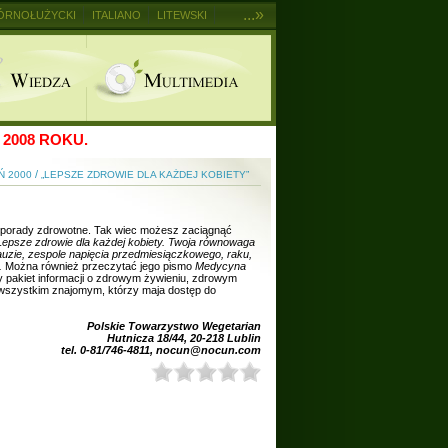
...»
ÓRNOŁUŻYCKI
ITALIANO
LITEWSKI
2008 ROKU.
/
Ń 2000
„LEPSZE ZDROWIE DLA KAŻDEJ KOBIETY”
e porady zdrowotne. Tak wiec możesz zaciągnąć
epsze zdrowie dla każdej kobiety. Twoja równowaga
uzie, zespole napięcia przedmiesiączkowego, raku,
.
Można również przeczytać jego pismo
Medycyna
ny pakiet informacji o zdrowym żywieniu, zdrowym
ji wszystkim znajomym, którzy maja dostęp do
Polskie Towarzystwo Wegetarian
Hutnicza 18/44, 20-218 Lublin
tel. 0-81/746-4811, nocun@nocun.com