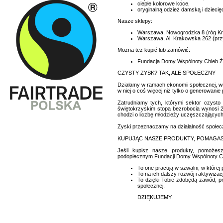
ciepłe kolorowe koce,
oryginalną odzież damską i dziecię
Nasze sklepy:
Warszawa, Nowogrodzka 8 (róg Kr
Warszawa, Al. Krakowska 262 (przy
Można też kupić lub zamówić:
Fundacja Domy Wspólnoty Chleb Życ
CZYSTY ZYSK? TAK, ALE SPOŁECZNY
Działamy w ramach ekonomii społecznej, we
w niej o coś więcej niż tylko o generowanie 
Zatrudniamy tych, którymi sektor czysto
świętokrzyskim stopa bezrobocia wynosi 
chodzi o liczbę młodzieży uczęszczających 
Zyski przeznaczamy na działalność społec
KUPUJĄC NASZE PRODUKTY, POMAGA
Jeśli kupisz nasze produkty, pomoże
podopiecznym Fundacji Domy Wspólnoty Ch
To one pracują w szwalni, w której
To na ich dalszy rozwój i aktywiz
To dzięki Tobie zdobędą zawód, p
społecznej.
DZIĘKUJEMY.