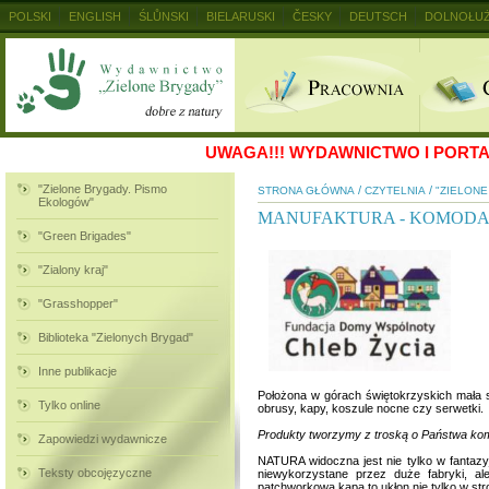
POLSKI
ENGLISH
ŚLŮNSKI
BIELARUSKI
ČESKY
DEUTSCH
DOLNOŁUŻ
MAGYAR
RUSKIJ
SLOVENSKY
UKRAINSKIJ
+
UWAGA!!!
WYDAWNICTWO I PORTAL
"Zielone Brygady. Pismo
/
/
STRONA GŁÓWNA
CZYTELNIA
"ZIELON
Ekologów"
MANUFAKTURA - KOMODA
"Green Brigades"
"Zialony kraj"
"Grasshopper"
Biblioteka "Zielonych Brygad"
Inne publikacje
Położona w górach świętokrzyskich mała s
Tylko online
obrusy, kapy, koszule nocne czy serwetki.
Produkty tworzymy z troską o Państwa kom
Zapowiedzi wydawnicze
NATURA widoczna jest nie tylko w fantazy
Teksty obcojęzyczne
niewykorzystane przez duże fabryki, ale
patchworkowa kapa to ukłon nie tylko w stro