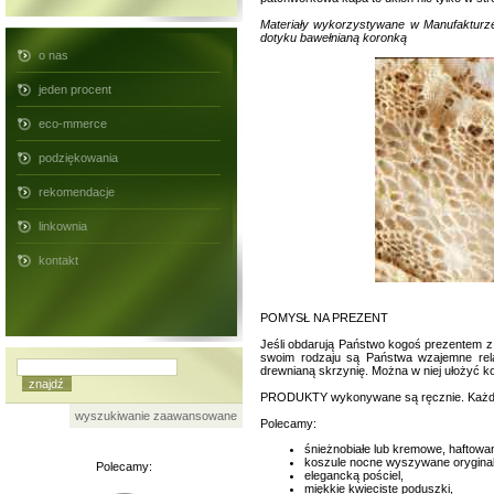
Materiały wykorzystywane w Manufakturze
dotyku bawełnianą koronką
o nas
jeden procent
eco-mmerce
podziękowania
rekomendacje
linkownia
kontakt
POMYSŁ NA PREZENT
Jeśli obdarują Państwo kogoś prezentem z
swoim rodzaju są Państwa wzajemne rel
drewnianą skrzynię. Można w niej ułożyć ko
PRODUKTY wykonywane są ręcznie. Każdą rze
wyszukiwanie zaawansowane
Polecamy:
śnieżnobiałe lub kremowe, haftowa
koszule nocne wyszywane oryginal
Polecamy:
elegancką pościel,
miękkie kwieciste poduszki,