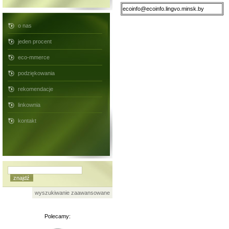
ecoinfo@ecoinfo.lingvo.minsk.by
o nas
jeden procent
eco-mmerce
podziękowania
rekomendacje
linkownia
kontakt
wyszukiwanie zaawansowane
Polecamy: