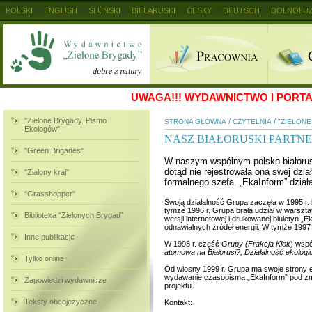
POLSKI
ENGLISH
ŚLŮNSKI
BIELARUSKI
ČESKY
DEUTSCH
DOLNOŁUŻ
MAGYAR
RUSKIJ
SLOVENSKY
UKRAINSKIJ
+
UWAGA!!!
WYDAWNICTWO I PORTAL
"Zielone Brygady. Pismo
/
/
STRONA GŁÓWNA
CZYTELNIA
"ZIELON
Ekologów"
NASZ BIAŁORUSKI PARTN
"Green Brigades"
W naszym wspólnym polsko-białorusk
dotąd nie rejestrowała ona swej dzia
"Zialony kraj"
formalnego szefa. „EkaInform” dział
"Grasshopper"
Swoją działalność Grupa zaczęła w 1995 r. 
tymże 1996 r. Grupa brała udział w warszta
Biblioteka "Zielonych Brygad"
wersji internetowej i drukowanej biuletyn „
odnawialnych źródeł energii. W tymże 1997 r
Inne publikacje
W 1998 r. część
Grupy (Frakcja Klok
) wspó
atomowa na Białorusi?, Działalność ekologi
Tylko online
Od wiosny 1999 r. Grupa ma swoje strony 
wydawanie czasopisma „EkaInform” pod z
Zapowiedzi wydawnicze
projektu.
Teksty obcojęzyczne
Kontakt: