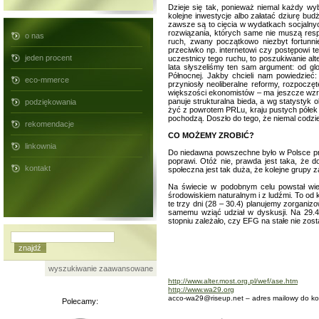
Dzieje się tak, ponieważ niemal każdy wy
kolejne inwestycje albo załatać dziurę bu
zawsze są to cięcia w wydatkach socjalnyc
rozwiązania, których same nie muszą respe
o nas
ruch, zwany początkowo niezbyt fortunnie
przeciwko np. internetowi czy postępowi t
jeden procent
uczestnicy tego ruchu, to poszukiwanie al
lata słyszeliśmy ten sam argument: od globa
Północnej. Jakby chcieli nam powiedzieć: 
eco-mmerce
przyniosły neoliberalne reformy, rozpocz
większości ekonomistów – ma jeszcze wzro
panuje strukturalna bieda, a wg statystyk
podziękowania
żyć z powrotem PRLu, kraju pustych półek i
pochodzą. Doszło do tego, że niemal codzi
rekomendacje
CO MOŻEMY ZROBIĆ?
linkownia
Do niedawna powszechne było w Polsce prze
poprawi. Otóż nie, prawda jest taka, że d
kontakt
społeczna jest tak duża, że kolejne grup
Na świecie w podobnym celu powstał wiel
środowiskiem naturalnym i z ludźmi. To o
te trzy dni (28 – 30.4) planujemy zorganiz
samemu wziąć udział w dyskusji. Na 29.4
stopniu zależało, czy EFG na stałe nie zost
wyszukiwanie zaawansowane
http://www.alter.most.org.pl/wef/ase.htm
http://www.wa29.org
acco-wa29@riseup.net – adres mailowy do ko
Polecamy: