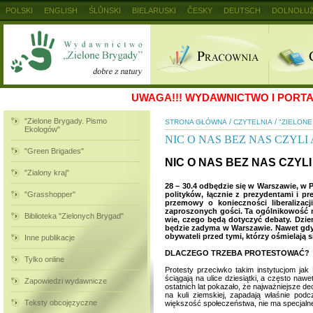
POLSKI
ENGLISH
ŚLŮNSKI
BIELARUSKI
ČESKY
DEUTSCH
DOLNOŁUŻ
MAGYAR
RUSKIJ
SLOVENSKY
UKRAINSKIJ
+
UWAGA!!!
WYDAWNICTWO I PORTAL
"Zielone Brygady. Pismo
/
/
STRONA GŁÓWNA
CZYTELNIA
"ZIELON
Ekologów"
NIC O NAS BEZ NAS CZYLI
"Green Brigades"
NIC O NAS BEZ NAS CZYL
"Zialony kraj"
28 – 30.4 odbędzie się w Warszawie, w 
"Grasshopper"
polityków, łącznie z prezydentami i p
przemowy o konieczności liberalizac
zaproszonych gości. Ta ogólnikowość n
Biblioteka "Zielonych Brygad"
wie, czego będą dotyczyć debaty. Dzien
będzie zadyma w Warszawie. Nawet gdy 
obywateli przed tymi, którzy ośmielają 
Inne publikacje
DLACZEGO TRZEBA PROTESTOWAĆ?
Tylko online
Protesty przeciwko takim instytucjom j
ściągają na ulice dziesiątki, a często na
Zapowiedzi wydawnicze
ostatnich lat pokazało, że najważniejsze de
na kuli ziemskiej, zapadają właśnie podc
Teksty obcojęzyczne
większość społeczeństwa, nie ma specjaln