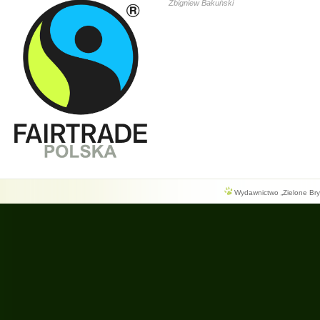
Zbigniew Bakuński
Wydawnictwo „Zielone Bryg