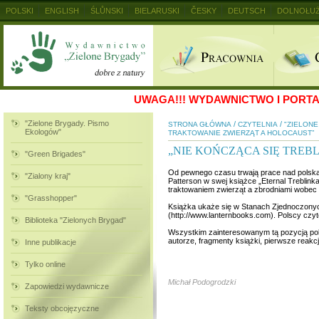
POLSKI
ENGLISH
ŚLŮNSKI
BIELARUSKI
ČESKY
DEUTSCH
DOLNOŁUŻ
MAGYAR
RUSKIJ
SLOVENSKY
UKRAINSKIJ
+
UWAGA!!!
WYDAWNICTWO I PORTAL
"Zielone Brygady. Pismo
/
/
STRONA GŁÓWNA
CZYTELNIA
"ZIELON
Ekologów"
TRAKTOWANIE ZWIERZĄT A HOLOCAUST”
„NIE KOŃCZĄCA SIĘ TREB
"Green Brigades"
Od pewnego czasu trwają prace nad polską
"Zialony kraj"
Patterson w swej książce „Eternal Treblink
traktowaniem zwierząt a zbrodniami wobec l
"Grasshopper"
Książka ukaże się w Stanach Zjednoczony
(http://www.lanternbooks.com). Polscy czytel
Biblioteka "Zielonych Brygad"
Wszystkim zainteresowanym tą pozycją pole
autorze, fragmenty książki, pierwsze reakcje
Inne publikacje
Tylko online
Michał Podogrodzki
Zapowiedzi wydawnicze
Teksty obcojęzyczne