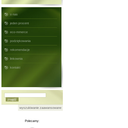
o nas
jeden procent
eco-mmerce
podziękowania
rekomendacje
linkownia
kontakt
wyszukiwanie zaawansowane
Polecamy: