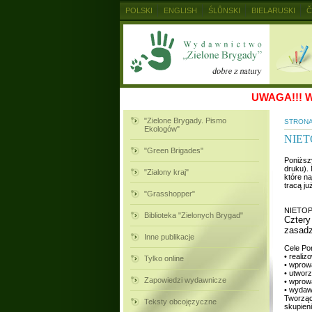
POLSKI
ENGLISH
ŚLŮNSKI
BIELARUSKI
Č
MAGYAR
RUSKIJ
SLOVENSKY
UKRAINSKIJ
UWAGA!!!
W
"Zielone Brygady. Pismo
STRON
Ekologów"
NIE
"Green Brigades"
Poniższ
druku).
"Zialony kraj"
które na
tracą j
"Grasshopper"
NIETO
Biblioteka "Zielonych Brygad"
Cztery
zasadz
Inne publikacje
Cele Po
• reali
Tylko online
• wprow
• utworz
Zapowiedzi wydawnicze
• wprow
• wydaw
Tworząc
Teksty obcojęzyczne
skupien