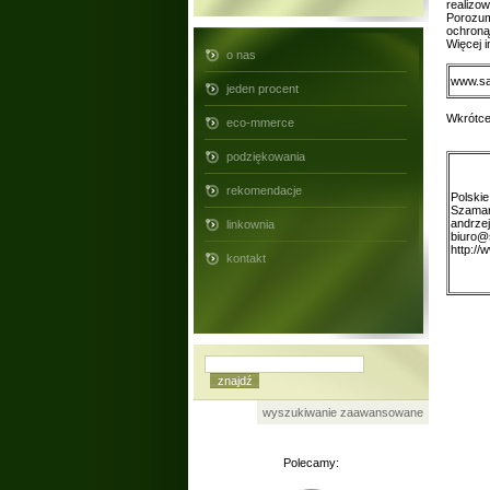
realizow
Porozumi
ochroną
Więcej 
o nas
www.sa
jeden procent
Wkrótce
eco-mmerce
podziękowania
rekomendacje
Polski
Szamar
andrze
linkownia
biuro@
http://
kontakt
wyszukiwanie zaawansowane
Polecamy: