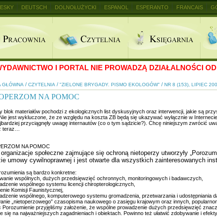
ESKY
DEUTSCH
DOLNOŁUŻYCKI
ESPANOL
ESPERANTO
FRANCAIS
G
+
YDAWNICTWO I PORTAL NIE PROWADZĄ DZIAŁALNOŚCI OD 
/
/
/
A GŁÓWNA
CZYTELNIA
"ZIELONE BRYGADY. PISMO EKOLOGÓW"
NR 8 (153), LIPIEC 20
TOPERZOM NA POMOC
y blok materiałów pochodzi z ekologicznych list dyskusyjnych oraz interwencji, jakie są pr
 Nie jest wykluczone, że ze względu na koszta ZB będą się ukazywać wyłącznie w Internecie
jbardziej przyciągnęły uwagę internautów (co o tym sądzicie?). Chcę niniejszym zwrócić uwa
uż teraz…
PERZOM NA POMOC
 organizacje społeczne zajmujące się ochroną nietoperzy utworzyły „Porozumi
ie umowy cywilnoprawnej i jest otwarte dla wszystkich zainteresowanych insty
rozumienia są bardzo konkretne:
zowanie wspólnych, dużych przedsięwzięć ochronnych, monitoringowych i badawczych,
adzenie wspólnego systemu licencji chiropterologicznych,
enie Komisji Faunistycznej,
adzenie wspólnego, komputerowego systemu gromadzenia, przetwarzania i udostępniania da
anie „nietoperzowego” czasopisma naukowego o zasięgu krajowym oraz innych, popularnon
 Porozumienie przyjęliśmy założenie, że wspólne prowadzenie dużych przedsięwzięć znaczn
ie się na najważniejszych zagadnieniach i obiektach. Powinno też ułatwić zdobywanie i ef