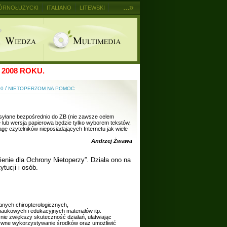
...»
ÓRNOŁUŻYCKI
ITALIANO
LITEWSKI
2008 ROKU.
/
00
NIETOPERZOM NA POMOC
zysyłane bezpośrednio do ZB (nie zawsze celem
 lub wersja papierowa będzie tylko wyborem tekstów,
gę czytelników nieposiadających Internetu jak wiele
Andrzej Żwawa
enie dla Ochrony Nietoperzy”. Działa ono na
tucji i osób.
nych chiropterologicznych,
aukowych i edukacyjnych materiałów itp.
ie zwiększy skuteczność działań, ułatwiając
ektywne wykorzystywanie środków oraz umożliwić