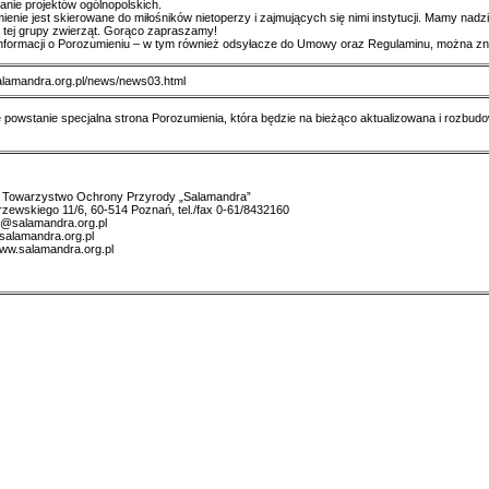
anie projektów ogólnopolskich.
enie jest skierowane do miłośników nietoperzy i zajmujących się nimi instytucji. Mamy nadz
 tej grupy zwierząt. Gorąco zapraszamy!
informacji o Porozumieniu – w tym również odsyłacze do Umowy oraz Regulaminu, można z
lamandra.org.pl/news/news03.html
 powstanie specjalna strona Porozumienia, która będzie na bieżąco aktualizowana i rozbu
e Towarzystwo Ochrony Przyrody „Salamandra”
zewskiego 11/6, 60-514 Poznań, tel./fax 0-61/8432160
j@salamandra.org.pl
salamandra.org.pl
www.salamandra.org.pl