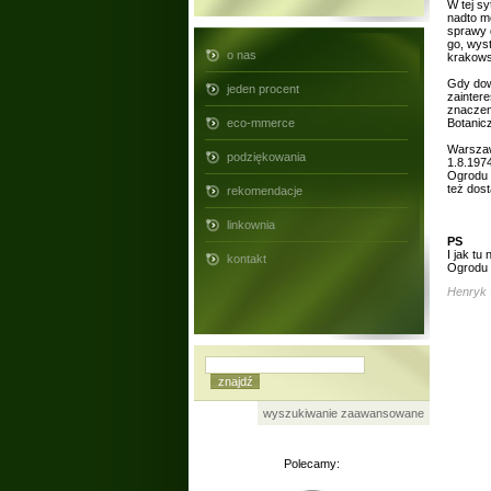
W tej s
nadto m
sprawy 
go, wys
o nas
krakows
Gdy dow
jeden procent
zainter
znaczen
eco-mmerce
Botanicz
Warszaw
podziękowania
1.8.197
Ogrodu 
też dos
rekomendacje
linkownia
PS
I jak tu
kontakt
Ogrodu 
Henryk 
wyszukiwanie zaawansowane
Polecamy: