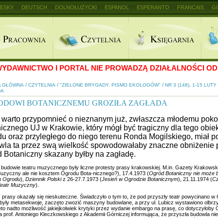
ESKY
DEUTSCH
DOLNOŁUŻYCKI
ESPANOL
ESPERANTO
FRANCAIS
G
+
YDAWNICTWO I PORTAL NIE PROWADZĄ DZIAŁALNOŚCI OD 
/
/
/
A GŁÓWNA
CZYTELNIA
"ZIELONE BRYGADY. PISMO EKOLOGÓW"
NR 3 (148), 1-15 LUTY
DA
ODOWI BOTANICZNEMU GROZIŁA ZAGŁADA
warto przypomnieć o nieznanym już, zwłaszcza młodemu pokol
icznego UJ w Krakowie, który mógł być tragiczny dla tego obiek
u oraz przyległego do niego terenu Ronda Mogilskiego, miał 
la ta przez swą wielkość spowodowałaby znaczne obniżenie 
 Botaniczny skazany byłby na zagładę.
 budowie teatru muzycznego były liczne protesty prasy krakowskiej. M.in. Gazety Krakowski
zyczny ale nie kosztem Ogrodu Bota-nicznego?), 17.4.1973 (
Ogród Botaniczny nie może 
m Ogrodu
),
Dziennik Polski
z 26-27.7.1973 (
Jesień w Ogrodzie Botanicznym
), 21.11.1974 (
Cz
Teatr Muzyczny
).
y prasy okazały się nieskuteczne. Świadczyło o tym to, że pod przyszły teatr powycinano 
 były metasekwoje, zaczęto zwozić maszyny budowlane, a przy ul. Lubicz wystawiono olbrz
to nadto możliwość jakiejkolwiek krytyki przez wydanie embargo na prasę, co dotyczyłoby
 prof. Antoniego Kleczkowskiego z Akademii Górniczej informująca, że przyszła budowla 