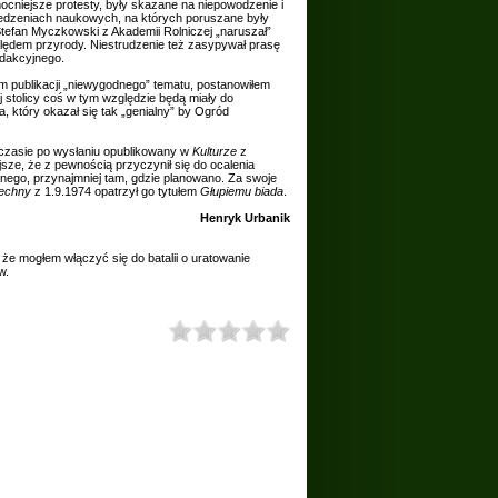
ocniejsze protesty, były skazane na niepowodzenie i
siedzeniach naukowych, na których poruszane były
tefan Myczkowski z Akademii Rolniczej „naruszał”
ględem przyrody. Niestrudzenie też zasypywał prasę
edakcyjnego.
publikacji „niewygodnego” tematu, postanowiłem
stolicy coś w tym względzie będą miały do
 który okazał się tak „genialny” by Ogród
czasie po wysłaniu opublikowany w
Kulturze
z
sze, że z pewnością przyczynił się do ocalenia
nego, przynajmniej tam, gdzie planowano. Za swoje
zechny
z 1.9.1974 opatrzył go tytułem
Głupiemu biada
.
Henryk Urbanik
, że mogłem włączyć się do batalii o uratowanie
w.