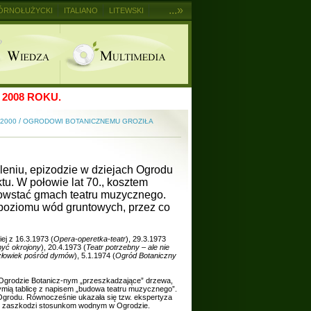
...»
ÓRNOŁUŻYCKI
ITALIANO
LITEWSKI
2008 ROKU.
/
 2000
OGRODOWI BOTANICZNEMU GROZIŁA
eniu, epizodzie w dziejach Ogrodu
tu. W połowie lat 70., kosztem
powstać gmach teatru muzycznego.
poziomu wód gruntowych, przez co
ej z 16.3.1973 (
Opera-operetka-teatr
), 29.3.1973
być okrojony
), 20.4.1973 (
Teatr potrzebny – ale nie
łowiek pośród dymów
), 5.1.1974 (
Ogród Botaniczny
w Ogrodzie Botanicz-nym „przeszkadzające” drzewa,
ymią tablicę z napisem „budowa teatru muzycznego”.
 Ogrodu. Równocześnie ukazała się tzw. ekspertyza
nie zaszkodzi stosunkom wodnym w Ogrodzie.