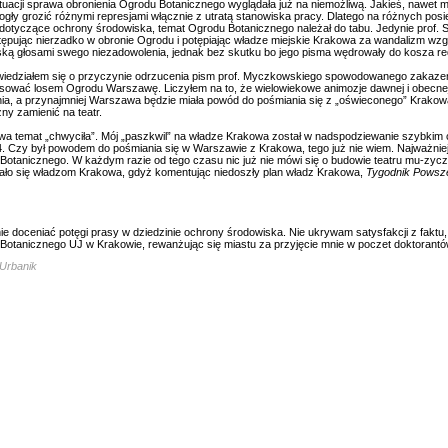
ytuacji sprawa obronienia Ogrodu Botanicznego wyglądała już na niemożliwą. Jakieś, nawet m
ogły grozić różnymi represjami włącznie z utratą stanowiska pracy. Dlatego na różnych po
dotyczące ochrony środowiska, temat Ogrodu Botanicznego należał do tabu. Jedynie prof. S
tępując nierzadko w obronie Ogrodu i potępiając władze miejskie Krakowa za wandalizm wz
ką głosami swego niezadowolenia, jednak bez skutku bo jego pisma wędrowały do kosza r
iedziałem się o przyczynie odrzucenia pism prof. Myczkowskiego spowodowanego zakazem 
esować losem Ogrodu Warszawę. Liczyłem na to, że wielowiekowe animozje dawnej i obecnej 
ia, a przynajmniej Warszawa będzie miała powód do pośmiania się z „oświeconego” Krakowa,
ny zamienić na teatr.
a temat „chwyciła”. Mój „paszkwil” na władze Krakowa został w nadspodziewanie szybkim 
4. Czy był powodem do pośmiania się w Warszawie z Krakowa, tego już nie wiem. Najważniej
Botanicznego. W każdym razie od tego czasu nic już nie mówi się o budowie teatru mu-zycz
tało się władzom Krakowa, gdyż komentując niedoszły plan władz Krakowa,
Tygodnik Pows
 nie doceniać potęgi prasy w dziedzinie ochrony środowiska. Nie ukrywam satysfakcji z faktu
Botanicznego UJ w Krakowie, rewanżując się miastu za przyjęcie mnie w poczet doktorantó
Urbanik