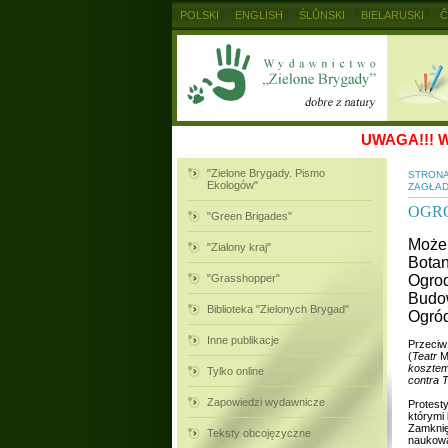
POLSKI
ENGLISH
ŚLŮNSKI
BIELARUSKI
Č
MAGYAR
RUSKIJ
SLOVENSKY
UKRAINSKIJ
UWAGA!!!
W
"Zielone Brygady. Pismo
STRON
Ekologów"
ZAGŁA
OGR
"Green Brigades"
Może 
"Zialony kraj"
Botan
"Grasshopper"
Ogrod
Budow
Biblioteka "Zielonych Brygad"
Ogród
Inne publikacje
Przeciw
(
Teatr
Mu
koszte
Tylko online
contra 
Zapowiedzi wydawnicze
Protest
którymi
Zamknię
Teksty obcojęzyczne
naukowa