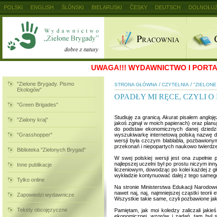
POLSKI
ENGLISH
ŚLŮNSKI
BIELARUSKI
ČESKY
DEUTSCH
DOLNOŁUŻ
MAGYAR
RUSKIJ
SLOVENSKY
UKRAINSKIJ
+
UWAGA!!!
WYDAWNICTWO I PORTAL
"Zielone Brygady. Pismo
/
/
STRONA GŁÓWNA
CZYTELNIA
"ZIELON
Ekologów"
OPADŁY MI RĘCE, CZYLI O
"Green Brigades"
Studiuję za granicą. Akurat pisałem anglo
"Zialony kraj"
jakoś zginął w moich papierach) oraz plan
do podstaw ekonomicznych danej dziedzi
"Grasshopper"
wyszukiwarkę internetową polską nazwę dzi
wersji była czczym blablabla, pozbawiony
przekonań i niepopartych naukowo twierdzeń.
Biblioteka "Zielonych Brygad"
W swej polskiej wersji jest ona zupełni
najlepszej uczelni był po prostu niczym i
Inne publikacje
liczeniowym, dowodząc po kolei każdej z g
wykładzie kontynuować dalej z tego sameg
Tylko online
Na stronie Ministerstwa Edukacji Narodow
nawet naj, naj, najmniejszej cząstki teori
Zapowiedzi wydawnicze
Wszystkie takie same, czyli pozbawione jak
Teksty obcojęzyczne
Pamiętam, jak moi koledzy zaliczali jakie
ekonomicznej, wzorów i zadań, tam był 