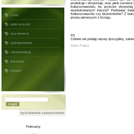
produkuje i eksportuje, oraz jakie surowc
kulturoznawstwo, bo przecież ekonomią
wyedukowanych inaczej? Podziwiać świa
Kulturoznawców czy ekonomistów? Z boku c
o nas
prostu pierwszym z brzegu.
jeden procent
eco-mmerce
PS
Celowo nie podaję nazwy dyscypliny, zaint
podziękowania
Adam Fularz
rekomendacje
linkownia
kontakt
wyszukiwanie zaawansowane
Polecamy: