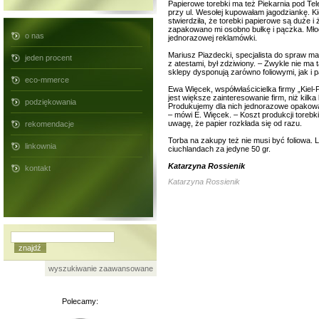
Papierowe torebki ma też Piekarnia pod Te
przy ul. Wesołej kupowałam jagodziankę. K
stwierdziła, że torebki papierowe są duże i
zapakowano mi osobno bułkę i pączka. Młod
o nas
jednorazowej reklamówki.
Mariusz Piazdecki, specjalista do spraw ma
jeden procent
z atestami, był zdziwiony. – Zwykle nie ma
sklepy dysponują zarówno foliowymi, jak i 
eco-mmerce
Ewa Więcek, współwłaścicielka firmy „Kiel-P
jest większe zainteresowanie firm, niż kilk
podziękowania
Produkujemy dla nich jednorazowe opakowan
– mówi E. Więcek. – Koszt produkcji torebk
uwagę, że papier rozkłada się od razu.
rekomendacje
Torba na zakupy też nie musi być foliowa.
linkownia
ciuchlandach za jedyne 50 gr.
Katarzyna Rossienik
kontakt
Katarzyna Rossienik
wyszukiwanie zaawansowane
Polecamy: