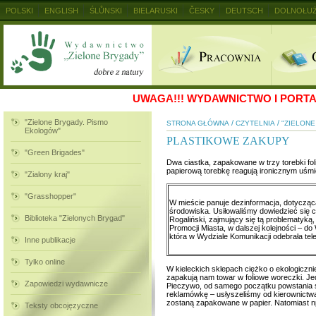
POLSKI
ENGLISH
ŚLŮNSKI
BIELARUSKI
ČESKY
DEUTSCH
DOLNOŁUŻ
MAGYAR
RUSKIJ
SLOVENSKY
UKRAINSKIJ
+
UWAGA!!!
WYDAWNICTWO I PORTAL
"Zielone Brygady. Pismo
/
/
STRONA GŁÓWNA
CZYTELNIA
"ZIELON
Ekologów"
PLASTIKOWE ZAKUPY
"Green Brigades"
Dwa ciastka, zapakowane w trzy torebki f
papierową torebkę reagują ironicznym uśm
"Zialony kraj"
"Grasshopper"
W mieście panuje dezinformacja, dotycząc
środowiska. Usiłowaliśmy dowiedzieć się 
Biblioteka "Zielonych Brygad"
Rogaliński, zajmujący się tą problematyk
Promocji Miasta, w dalszej kolejności – do
która w Wydziale Komunikacji odebrała te
Inne publikacje
Tylko online
W kieleckich sklepach ciężko o ekologicz
zapakują nam towar w foliowe woreczki. Jed
Zapowiedzi wydawnicze
Pieczywo, od samego początku powstania s
reklamówkę – usłyszeliśmy od kierownictwa 
zostaną zapakowane w papier. Natomiast n
Teksty obcojęzyczne