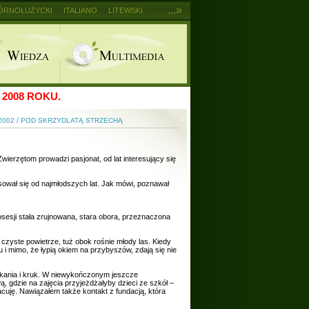
...»
ÓRNOŁUŻYCKI
ITALIANO
LITEWSKI
2008 ROKU.
/
2002
POD SKRZYDLATĄ STRZECHĄ
Zwierzętom prowadzi pasjonat, od lat interesujący się
ował się od najmłodszych lat. Jak mówi, poznawał
osesji stała zrujnowana, stara obora, przeznaczona
czyste powietrze, tuż obok rośnie młody las. Kiedy
 i mimo, że łypią okiem na przybyszów, zdają się nie
ka kania i kruk. W niewykończonym jeszcze
 gdzie na zajęcia przyjeżdżałyby dzieci ze szkół –
cuję. Nawiązałem także kontakt z fundacją, która