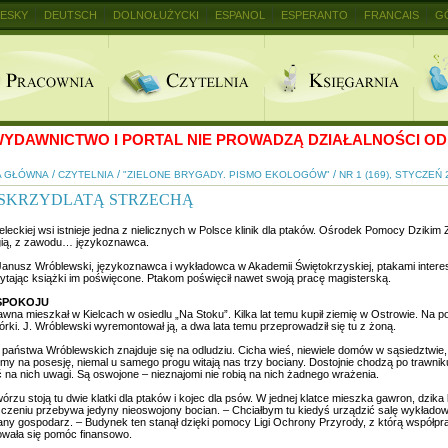
ESKY
DEUTSCH
DOLNOŁUŻYCKI
ESPANOL
ESPERANTO
FRANCAIS
G
+
YDAWNICTWO I PORTAL NIE PROWADZĄ DZIAŁALNOŚCI OD 
/
/
/
A GŁÓWNA
CZYTELNIA
"ZIELONE BRYGADY. PISMO EKOLOGÓW"
NR 1 (169), STYCZEŃ 
 SKRZYDLATĄ STRZECHĄ
leckiej wsi istnieje jedna z nielicznych w Polsce klinik dla ptaków. Ośrodek Pomocy Dzikim 
ogią, z zawodu… językoznawca.
Janusz Wróblewski, językoznawca i wykładowca w Akademii Świętokrzyskiej, ptakami interes
czytając książki im poświęcone. Ptakom poświęcił nawet swoją pracę magisterską.
SPOKOJU
wna mieszkał w Kielcach w osiedlu „Na Stoku”. Kilka lat temu kupił ziemię w Ostrowie. Na p
órki. J. Wróblewski wyremontował ją, a dwa lata temu przeprowadził się tu z żoną.
 państwa Wróblewskich znajduje się na odludziu. Cicha wieś, niewiele domów w sąsiedztwie, 
y na posesję, niemal u samego progu witają nas trzy bociany. Dostojnie chodzą po trawniku
 na nich uwagi. Są oswojone – nieznajomi nie robią na nich żadnego wrażenia.
rzu stoją tu dwie klatki dla ptaków i kojec dla psów. W jednej klatce mieszka gawron, dzi
czeniu przebywa jedyny nieoswojony bocian. – Chciałbym tu kiedyś urządzić salę wykładową,
lany gospodarz. – Budynek ten stanął dzięki pomocy Ligi Ochrony Przyrody, z którą współpra
wała się pomóc finansowo.