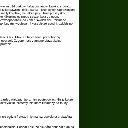
owie jest 14 ptaków: kilka bocianów, kawka, sroka…
t tylko gawron i dzika kania – kruk byłby zagrożeniem
 nie tylko ptaki, ale także psy. Duże ptaszysko
e kilkumiesięcznego szczeniaka za ogon.
 prawdopodobnie do końca swoich dni – złamane
 Jak kucam, wyciąga mi koszulę ze spodni, dziobie po
ław Sułek. Ptaki są tu leczone, przechodzą
ą operacji. Często mają złamane skrzydła lub
protezie.
za bardzo wiedząc, jak z nimi postępować. Nie tylko ze
okrzyskim. Niestety, nie mam funduszy na to, by
dy nie będzie fruwał. Imię ma też oswojona sroka Aga,
cjonalnie. Pogodził się, że niektóre opuszczą go na