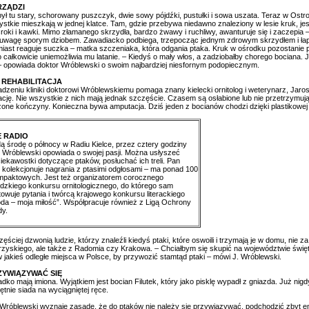
RZĄDZI
był tu stary, schorowany puszczyk, dwie sowy pójdźki, pustułki i sowa uszata. Teraz w Ostr
stkie mieszkają w jednej klatce. Tam, gdzie przebywa niedawno znaleziony w lesie kruk, jes
sroki i kawki. Mimo złamanego skrzydła, bardzo żwawy i ruchliwy, awanturuje się i zaczepia –
uwagę sporym dziobem. Zawadiacko podbiega, trzepocząc jednym zdrowym skrzydłem i łapi
iast reaguje suczka – matka szczeniaka, która odgania ptaka. Kruk w ośrodku pozostanie
 całkowicie uniemożliwia mu latanie. – Kiedyś o mały włos, a zadziobałby chorego bociana.
– opowiada doktor Wróblewski o swoim najbardziej niesfornym podopiecznym.
 REHABILITACJA
dzeniu kliniki doktorowi Wróblewskiemu pomaga znany kielecki ornitolog i weterynarz, Jaros
tację. Nie wszystkie z nich mają jednak szczęście. Czasem są osłabione lub nie przetrzymuj
one kończyny. Konieczna bywa amputacja. Dziś jeden z bocianów chodzi dzięki plastikowej 
E RADIO
 środę o północy w Radiu Kielce, przez cztery godziny
 Wróblewski opowiada o swojej pasji. Można usłyszeć
ciekawostki dotyczące ptaków, posłuchać ich treli. Pan
kolekcjonuje nagrania z ptasimi odgłosami – ma ponad 100
ompaktowych. Jest też organizatorem corocznego
dzkiego konkursu ornitologicznego, do którego sam
owuje pytania i twórcą krajowego konkursu literackiego
da – moja miłość”. Współpracuje również z Ligą Ochrony
dy.
ęściej dzwonią ludzie, którzy znaleźli kiedyś ptaki, które oswoili i trzymają je w domu, nie 
rzyskiego, ale także z Radomia czy Krakowa. – Chciałbym się skupić na województwie święt
 jakieś odległe miejsca w Polsce, by przywozić stamtąd ptaki – mówi J. Wróblewski.
ZYWIĄZYWAĆ SIĘ
adko mają imiona. Wyjątkiem jest bocian Filutek, który jako pisklę wypadł z gniazda. Już nig
ętnie siada na wyciągniętej ręce.
Wróblewski wyznaje zasadę, że do ptaków nie należy się przywiązywać, podchodzić zbyt emo