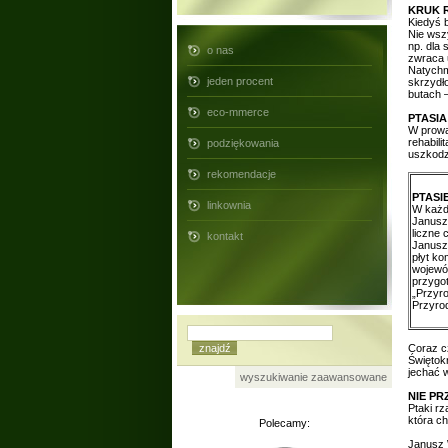
KRUK 
Kiedyś 
Nie wszy
np. dla 
o nas
zwraca 
Natychm
jeden procent
skrzydło
butach 
eco-mmerce
PTASIA
W prowa
rehabili
podziękowania
uszkodz
rekomendacje
PTASI
linkownia
W każdą
Janusz
liczne 
kontakt
Janusz 
płyt k
wojewó
przygot
„Przyro
Przyro
Coraz cz
Świętok
jechać w
wyszukiwanie zaawansowane
NIE PR
Ptaki rz
która ch
Polecamy:
Janusz 