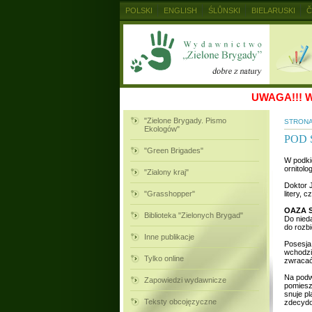
POLSKI
ENGLISH
ŚLŮNSKI
BIELARUSKI
Č
MAGYAR
RUSKIJ
SLOVENSKY
UKRAINSKIJ
UWAGA!!!
W
"Zielone Brygady. Pismo
STRON
Ekologów"
POD
"Green Brigades"
W podkie
ornitol
"Zialony kraj"
Doktor 
"Grasshopper"
litery, 
OAZA 
Biblioteka "Zielonych Brygad"
Do nieda
do rozbi
Inne publikacje
Posesja
wchodzim
Tylko online
zwracać
Na podwó
Zapowiedzi wydawnicze
pomiesz
snuje p
Teksty obcojęzyczne
zdecydo