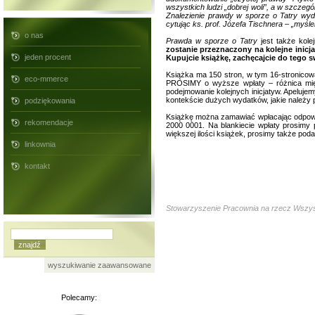
wszystkich ludzi „dobrej woli”, a w szcze
Znalezienie prawdy w sporze o Tatry wyda
cytując ks. prof. Józefa Tischnera – „myśle
o nas
Prawda w sporze o Tatry
jest także kole
zostanie przeznaczony na kolejne inicj
jeden procent
Kupujcie książkę, zachęcajcie do tego s
Książka ma 150 stron, w tym 16-stronicową
eco-mmerce
PROSIMY o wyższe wpłaty – różnica międ
podejmowanie kolejnych inicjatyw. Apelujem
kontekście dużych wydatków, jakie należy p
podziękowania
Książkę można zamawiać wpłacając odpowie
rekomendacje
2000 0001. Na blankiecie wpłaty prosimy
większej ilości książek, prosimy także poda
linkownia
kontakt
Stowarzyszenie Pracownia na rzecz Wszyst
wyszukiwanie zaawansowane
Polecamy: