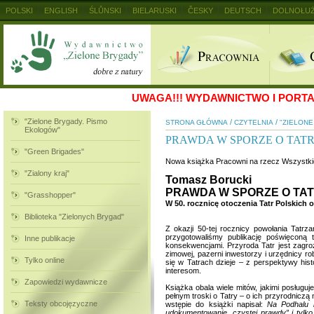
POLSKI
ENGLISH
ŚLŮNSKI
BIELARUSKI
ČESKY
DEUTSCH
DOLNOŁUŻ
MAGYAR
RUSKIJ
SLOVENSKY
UKRAINSKIJ
+
UWAGA!!!
WYDAWNICTWO I PORTAL
"Zielone Brygady. Pismo
/
/
STRONA GŁÓWNA
CZYTELNIA
"ZIELON
Ekologów"
PRAWDA W SPORZE O TAT
"Green Brigades"
Nowa książka Pracowni na rzecz Wszystkic
"Zialony kraj"
Tomasz Borucki
PRAWDA W SPORZE O TA
"Grasshopper"
W 50. rocznicę otoczenia Tatr Polskic
Biblioteka "Zielonych Brygad"
Z okazji 50-tej rocznicy powołania Tatr
przygotowaliśmy publikację poświęconą
Inne publikacje
konsekwencjami. Przyroda Tatr jest zagroż
zimowej, pazerni inwestorzy i urzędnicy ro
Tylko online
się w Tatrach dzieje – z perspektywy his
interesom.
Zapowiedzi wydawnicze
Książka obala wiele mitów, jakimi posługuj
pełnym troski o Tatry – o ich przyrodniczą 
Teksty obcojęzyczne
wstępie do książki napisał:
Na Podhalu m
udokumentowanie „czystej prawdy” i tylk