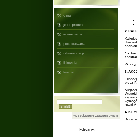
o nas
jeden procent
2. KA
eco-mmerce
Kalkula
dwutlen
podziękowania
chciała
rekomendacje
Na bazi
zneutra
linkownia
W przyp
3. AKC
kontakt
Fundacj
przez P
Miejsce
Właści
zagwara
wymogów
również 
4. KO
wyszukiwanie zaawansowane
Biorąc u
Polecamy: