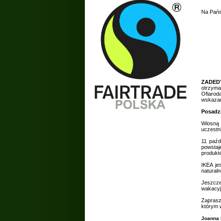
Na Pańs
ZADED
otrzyma
Ofiarod
wskazan
Posadzi
Wiosną 
uczestn
11 paźd
powstaj
produkt
IKEA je
natural
Jeszcze
wakacyj
Zaprasz
którym 
Joanna 