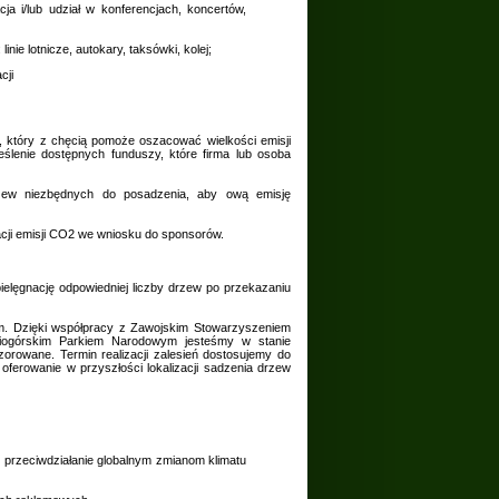
ja i/lub udział w konferencjach, koncertów,
inie lotnicze, autokary, taksówki, kolej;
cji
i, który z chęcią pomoże oszacować wielkości emisji
eślenie dostępnych funduszy, które firma lub osoba
drzew niezbędnych do posadzenia, aby ową emisję
ji emisji CO2 we wniosku do sponsorów.
elęgnację odpowiedniej liczby drzew po przekazaniu
m. Dzięki współpracy z Zawojskim Stowarzyszeniem
biogórskim Parkiem Narodowym jesteśmy w stanie
rowane. Termin realizacji zalesień dostosujemy do
 oferowanie w przyszłości lokalizacji sadzenia drzew
w przeciwdziałanie globalnym zmianom klimatu