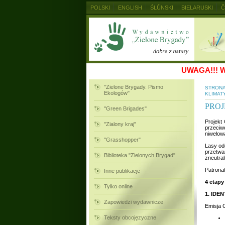
POLSKI
ENGLISH
ŚLŮNSKI
BIELARUSKI
Č
MAGYAR
RUSKIJ
SLOVENSKY
UKRAINSKIJ
UWAGA!!!
W
"Zielone Brygady. Pismo
STRON
Ekologów"
KLIMAT
PROJ
"Green Brigades"
Projekt
"Zialony kraj"
przeciw
niwelowa
"Grasshopper"
Lasy od
przetwar
Biblioteka "Zielonych Brygad"
zneutra
Patrona
Inne publikacje
4 etapy
Tylko online
1. IDE
Zapowiedzi wydawnicze
Emisja 
Teksty obcojęzyczne