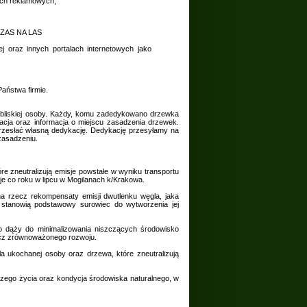
łach reklamowych,
 CZAS NA LAS
j oraz innych portalach internetowych jako
aństwa firmie.
a bliskiej osoby. Każdy, komu zadedykowano drzewka
kacja oraz informacja o miejscu zasadzenia drzewek.
rzesłać własną dedykację. Dedykację przesyłamy na
zasadzeniu.
e zneutralizują emisje powstałe w wyniku transportu
 co roku w lipcu w Mogilanach k/Krakowa.
na rzecz rekompensaty emisji dwutlenku węgla, jaka
e stanowią podstawowy surowiec do wytworzenia jej
go dąży do minimalizowania niszczących środowisko
zecz zrównoważonego rozwoju.
la ukochanej osoby oraz drzewa, które zneutralizują
aszego życia oraz kondycja środowiska naturalnego, w