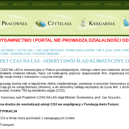
ESKY
DEUTSCH
DOLNOŁUŻYCKI
ESPANOL
ESPERANTO
FRANCAIS
G
+
YDAWNICTWO I PORTAL NIE PROWADZĄ DZIAŁALNOŚCI OD 
/
/
/
/
A GŁÓWNA
CZYTELNIA
"ZIELONE BRYGADY. PISMO EKOLOGÓW"
NR 5 (219), 2006
PRO
YCZNY, OGRANICZ GO I POSADŹ DRZEWA!
EKT CZAS NA LAS - ODKRYJ SWÓJ ŚLAD KLIMATYCZNY, 
 CZAS NA LAS to innowacyjne w Polsce przedsięwzięcie, którego celem jest sadzenie drzew 
działanie zmianom klimatu. Nasz cel realizujemy poprzez angażowanie firm, organizacji 
ły swoje emisji z transportu i zużycia energii.
grywają istotną rolę w łagodzeniu efektu cieplarnianego, ponieważ w procesie fotosyntezy 
zają go na swoją biomasę (drewno), a do atmosfery oddają niezbędny do życia tlen. 1 drzew
lizować średnio 750 kg dwutlenku węgla (CO2).
t honorowy nad Projektem CZAS NA LAS objął Minister Środowiska, prof. Jan Szyszko.
 na drodze do neutralizacji emisji CO2 we współpracy z Fundacją Aeris Futuro:
NTYFIKACJA
CO2 w firmie może pochodzić z następujących źródeł:
Transport: