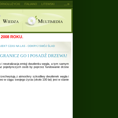
...»
ÓRNOŁUŻYCKI
ITALIANO
LITEWSKI
2008 ROKU.
JEKT CZAS NA LAS - ODKRYJ SWÓJ ŚLAD
OGRANICZ GO I POSADŹ DRZEWA!
i neutralizacja emisji dwutlenku węgla, a tym samym
oraz pojedynczych osób by poprzez fundowanie drzew
przechwytują z atmosfery szkodliwy dwutlenek węgla i
o w ciągu swojego życia (około 100 lat) jest w stanie