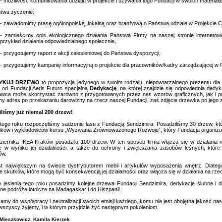
- możliwość komunikowania udziału w projekcie i używania logo Fundacji w swoich materia
twa życzenie:
- zawiadomimy prasę ogólnopolską, lokalną oraz branżową o Państwa udziale w Projekcie
- zamieścimy opis ekologicznego działania Państwa Firmy na naszej stronie internetowe
przykład działania odpowiedzialnego społecznie,
- przygotujemy raport z akcji zalesieniowej do Państwa dyspozycji,
- przygotujemy kampanię informacyjną o projekcie dla pracowników/kadry zarządzającej w P
YKUJ DRZEWO
to propozycja jedynego w swoim rodzaju, niepowtarzalnego prezentu dl
 od Fundacji Aeris Futuro specjalną
Dedykację
, na której znajdzie się odpowiednia dedy
awca może skorzystać zarówno z przygotowanych przez nas wzorów graficznych, jak i p
y adres po przekazaniu darowizny na rzecz naszej Fundacji, zaś zdjęcie drzewka po jego 
liśmy już niemal 200 drzew!
tego roku rozpoczęliśmy sadzenie lasu z Fundacją Sendzimira. Posadziliśmy 30 drzew, któr
ików i wykładowców kursu „Wyzwania Zrównoważonego Rozwoju”, który Fundacja organizuje
ziernika IKEA Kraków posadziła 100 drzew. W ten sposób firma włącza się w działania 
e w wyniku jej działalności, a także do ochrony i zwiększania zasobów leśnych, któr
ów.
st największym na świecie dystrybutorem mebli i artykułów wyposażenia wnętrz. Dlate
ne skutków, które mogą być konsekwencją jej działalności oraz włącza się w działania na r
 jesienią tego roku posadzimy kolejne drzewa Fundacji Sendzimira, dedykacje ślubne i d
ne podróże lotnicze na Madagaskar i do Hiszpanii.
amy do współpracy i neutralizacji swoich emisji każdego, komu nie jest obojętna jakość n
wszyscy żyjemy, i w którym przyjdzie żyć następnym pokoleniom.
Mieszkowicz, Kamila Kierzek