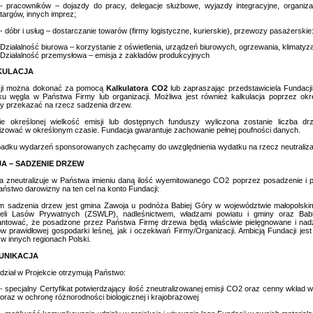
- pracowników – dojazdy do pracy, delegacje służbowe, wyjazdy integracyjne, organizac
targów, innych imprez;
- dóbr i usług – dostarczanie towarów (firmy logistyczne, kurierskie), przewozy pasażerskie: l
Działalność biurowa – korzystanie z oświetlenia, urządzeń biurowych, ogrzewania, klimatyza
Działalność przemysłowa – emisja z zakładów produkcyjnych
LKULACJA
cji można dokonać za pomocą
Kalkulatora CO2
lub zapraszając przedstawiciela Fundacj
ku węgla w Państwa Firmy lub organizacji. Możliwa jest również kalkulacja poprzez okr
by przekazać na rzecz sadzenia drzew.
e określonej wielkość emisji lub dostępnych funduszy wyliczona zostanie liczba 
lizować w określonym czasie. Fundacja gwarantuje zachowanie pełnej poufności danych.
adku wydarzeń sponsorowanych zachęcamy do uwzględnienia wydatku na rzecz neutralizac
JA – SADZENIE DRZEW
a zneutralizuje w Państwa imieniu daną ilość wyemitowanego CO2 poprzez posadzenie i pi
aństwo darowizny na ten cel na konto Fundacji:
m sadzenia drzew jest gmina Zawoja u podnóża Babiej Góry w województwie małopolski
cieli Lasów Prywatnych (ZSWLP), nadleśnictwem, władzami powiatu i gminy oraz Ba
ntować, że posadzone przez Państwa Firmę drzewa będą właściwie pielęgnowane i nadzo
 prawidłowej gospodarki leśnej, jak i oczekiwań Firmy/Organizacji. Ambicją Fundacji jest
w innych regionach Polski.
MUNIKACJA
dział w Projekcie otrzymują Państwo:
- specjalny Certyfikat potwierdzający ilość zneutralizowanej emisji CO2 oraz cenny wkład 
oraz w ochronę różnorodności biologicznej i krajobrazowej