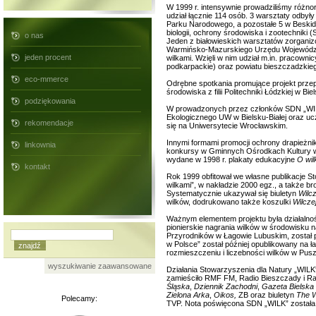
W 1999 r. intensywnie prowadziliśmy różno
udział łącznie 114 osób. 3 warsztaty odby
Parku Narodowego, a pozostałe 5 w Beskid
biologii, ochrony środowiska i zootechniki
o nas
Jeden z białowieskich warsztatów zorganiz
Warmińsko-Mazurskiego Urzędu Wojewódzkie
jeden procent
wilkami. Wzięli w nim udział m.in. pracow
podkarpackie) oraz powiatu bieszczadzkie
eco-mmerce
Odrębne spotkania promujące projekt prze
środowiska z filii Politechniki Łódzkiej w Bie
podziękowania
W prowadzonych przez członków SDN „WILK”
Ekologicznego UW w Bielsku-Białej oraz ucz
rekomendacje
się na Uniwersytecie Wrocławskim.
Innymi formami promocji ochrony drapieżni
linkownia
konkursy w Gminnych Ośrodkach Kultury w 
wydane w 1998 r. plakaty edukacyjne
O wil
kontakt
Rok 1999 obfitował we własne publikacje 
wilkami”, w nakładzie 2000 egz., a także br
Systematycznie ukazywał się biuletyn
Wilc
wilków, dodrukowano także koszulki
Wilczej
Ważnym elementem projektu była działalnoś
pionierskie nagrania wilków w środowisku 
Przyrodników w Łagowie Lubuskim, został pr
w Polsce” został później opublikowany na 
rozmieszczeniu i liczebności wilków w Pusz
wyszukiwanie zaawansowane
Działania Stowarzyszenia dla Natury „WILK
zamieściło RMF FM, Radio Bieszczady i Ra
Śląska
,
Dziennik Zachodni
,
Gazeta Bielska
Zielona Arka
,
Oikos,
ZB oraz biuletyn
The Wo
Polecamy:
TVP. Nota poświęcona SDN „WILK” został