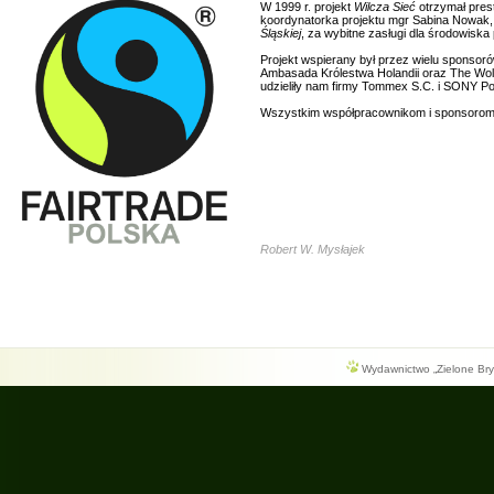
W 1999 r. projekt
Wilcza Sieć
otrzymał pres
koordynatorka projektu mgr Sabina Nowak, 
Śląskiej
, za wybitne zasługi dla środowisk
Projekt wspierany był przez wielu sponsor
Ambasada Królestwa Holandii oraz The Wolf
udzieliły nam firmy Tommex S.C. i SONY Po
Wszystkim współpracownikom i sponsorom s
Robert W. Mysłajek
Wydawnictwo „Zielone Bryg