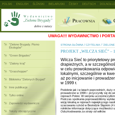
POLSKI
ENGLISH
ŚLŮNSKI
BIELARUSKI
ČESKY
DEUTSCH
DOLNOŁUŻ
MAGYAR
RUSKIJ
SLOVENSKY
UKRAINSKIJ
+
UWAGA!!!
WYDAWNICTWO I PORTAL
"Zielone Brygady. Pismo
/
/
STRONA GŁÓWNA
CZYTELNIA
"ZIELON
Ekologów"
PROJEKT „WILCZA SIEĆ” – 1
"Green Brigades"
Wilcza Sieć to priorytetowy p
"Zialony kraj"
drapieżnych, a w szczególnoś
w celu prowokowania odpowie
"Grasshopper"
lokalnymi, szczególnie w kwes
aż po inicjowanie i prowadzen
Biblioteka "Zielonych Brygad"
w 1999 r.
Inne publikacje
Podobnie jak i w latach poprzednich, duży 
prowadzone w 1998 r. przyczyniły się do wi
Tylko online
rejonach Polski. W sierpniu uczestniczyl
Podczas spotkania poprowadziliśmy wykład 
wizję lokalną w rejonach największego nasi
Zapowiedzi wydawnicze
szacowaniu szkód w Beskidzie Śląskim (4
rolników informacje dotyczące możliwości
Teksty obcojęzyczne
Odszkodowania za straty od wilków.