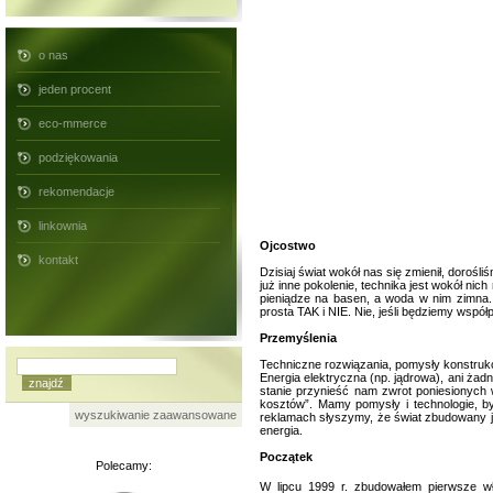
o nas
jeden procent
eco-mmerce
podziękowania
rekomendacje
linkownia
Ojcostwo
kontakt
Dzisiaj świat wokół nas się zmienił, dorośl
już inne pokolenie, technika jest wokół ni
pieniądze na basen, a woda w nim zimna.
prosta TAK i NIE. Nie, jeśli będziemy współ
Przemyślenia
Techniczne rozwiązania, pomysły konstruk
Energia elektryczna (np. jądrowa), ani żadn
stanie przynieść nam zwrot poniesionych
kosztów”. Mamy pomysły i technologie, b
wyszukiwanie zaawansowane
reklamach słyszymy, że świat zbudowany je
energia.
Początek
Polecamy:
W lipcu 1999 r. zbudowałem pierwsze wł