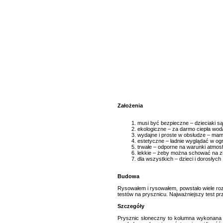
Założenia
musi być bezpieczne – dzieciaki s
ekologiczne – za darmo ciepła wod
wydajne i proste w obsłudze – mam
estetyczne – ładnie wyglądać w og
trwałe – odporne na warunki atmos
lekkie – żeby można schować na z
dla wszystkich – dzieci i dorosłych
Budowa
Rysowałem i rysowałem, powstało wiele rozw
testów na prysznicu. Najważniejszy test pr
Szczegóły
Prysznic słoneczny to kolumna wykonana z 