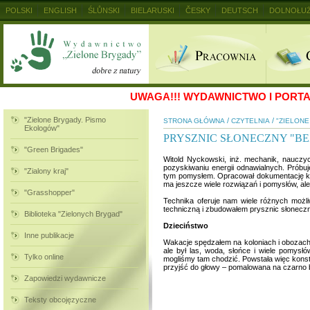
POLSKI
ENGLISH
ŚLŮNSKI
BIELARUSKI
ČESKY
DEUTSCH
DOLNOŁUŻ
MAGYAR
RUSKIJ
SLOVENSKY
UKRAINSKIJ
+
UWAGA!!!
WYDAWNICTWO I PORTAL
"Zielone Brygady. Pismo
/
/
STRONA GŁÓWNA
CZYTELNIA
"ZIELON
Ekologów"
PRYSZNIC SŁONECZNY "B
"Green Brigades"
Witold Nyckowski, inż. mechanik, nauczyc
pozyskiwaniu energii odnawialnych. Próbu
"Zialony kraj"
tym pomysłem. Opracował dokumentację kon
ma jeszcze wiele rozwiązań i pomysłów, ale
"Grasshopper"
Technika oferuje nam wiele różnych możl
techniczną i zbudowałem prysznic słoneczn
Biblioteka "Zielonych Brygad"
Dzieciństwo
Inne publikacje
Wakacje spędzałem na koloniach i obozach
ale był las, woda, słońce i wiele pomysł
Tylko online
mogliśmy tam chodzić. Powstała więc konst
przyjść do głowy – pomalowana na czarno b
Zapowiedzi wydawnicze
Teksty obcojęzyczne