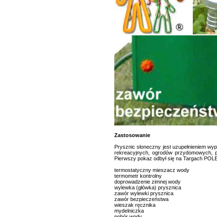
Zastosowanie
Prysznic słoneczny jest uzupełnieniem wy
rekreacyjnych, ogrodów przydomowych, pl
Pierwszy pokaz odbył się na Targach POLEK
termostatyczny mieszacz wody
termometr kontrolny
doprowadzenie zimnej wody
wylewka (główka) prysznica
zawór wylewki prysznica
zawór bezpieczeństwa
wieszak ręcznika
mydelniczka
pobór wody