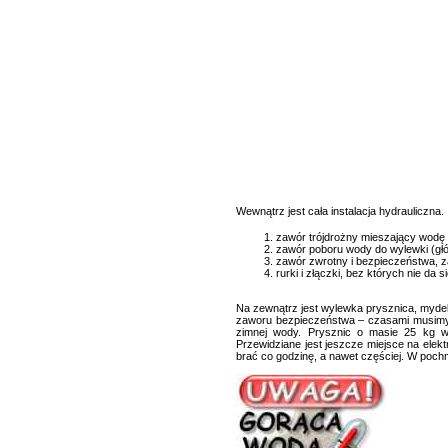
Wewnątrz jest cała instalacja hydrauliczna.
zawór trójdrożny mieszający wodę 
zawór poboru wody do wylewki (głó
zawór zwrotny i bezpieczeństwa, z
rurki i złączki, bez których nie da 
Na zewnątrz jest wylewka prysznica, mydel
zaworu bezpieczeństwa – czasami musimy g
zimnej wody. Prysznic o masie 25 kg w
Przewidziane jest jeszcze miejsce na elek
brać co godzinę, a nawet częściej. W pochm