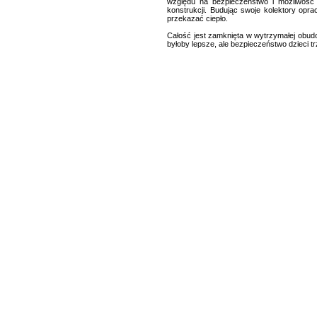
względu na bezpieczeństwo i możliwość p
konstrukcji. Budując swoje kolektory opra
przekazać ciepło.
Całość jest zamknięta w wytrzymałej obudo
byłoby lepsze, ale bezpieczeństwo dzieci 