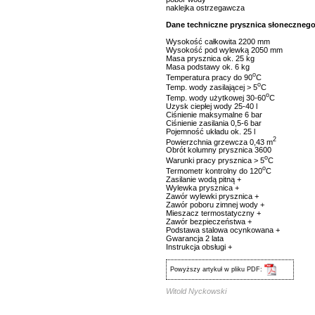
naklejka ostrzegawcza
Dane techniczne prysznica słoneczneg
Wysokość całkowita 2200 mm
Wysokość pod wylewką 2050 mm
Masa prysznica ok. 25 kg
Masa podstawy ok. 6 kg
o
Temperatura pracy do 90
C
o
Temp. wody zasilającej > 5
C
o
Temp. wody użytkowej 30-60
C
Uzysk ciepłej wody 25-40 l
Ciśnienie maksymalne 6 bar
Ciśnienie zasilania 0,5-6 bar
Pojemność układu ok. 25 l
2
Powierzchnia grzewcza 0,43 m
Obrót kolumny prysznica 3600
o
Warunki pracy prysznica > 5
C
o
Termometr kontrolny do 120
C
Zasilanie wodą pitną +
Wylewka prysznica +
Zawór wylewki prysznica +
Zawór poboru zimnej wody +
Mieszacz termostatyczny +
Zawór bezpieczeństwa +
Podstawa stalowa ocynkowana +
Gwarancja 2 lata
Instrukcja obsługi +
Powyższy artykuł w pliku PDF:
Witold Nyckowski