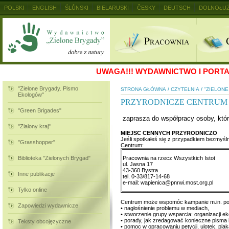
POLSKI
ENGLISH
ŚLŮNSKI
BIELARUSKI
ČESKY
DEUTSCH
DOLNOŁUŻ
MAGYAR
RUSKIJ
SLOVENSKY
UKRAINSKIJ
+
UWAGA!!!
WYDAWNICTWO I PORTAL
"Zielone Brygady. Pismo
/
/
STRONA GŁÓWNA
CZYTELNIA
"ZIELON
Ekologów"
PRZYRODNICZE CENTRUM 
"Green Brigades"
zaprasza do współpracy osoby, któr
"Zialony kraj"
MIEJSC CENNYCH PRZYRODNICZO
Jeśli spotkałeś się z przypadkiem bezmyśln
"Grasshopper"
Centrum:
Biblioteka "Zielonych Brygad"
Pracownia na rzecz Wszystkich Istot
ul. Jasna 17
43-360 Bystra
Inne publikacje
tel. 0-33/817-14-68
e-mail: wapienica@pnrwi.most.org.pl
Tylko online
Centrum może wspomóc kampanie m.in. po
Zapowiedzi wydawnicze
• nagłośnienie problemu w mediach,
• stworzenie grupy wsparcia: organizacji e
• porady, jak zredagować konieczne pisma i
Teksty obcojęzyczne
• pomoc w opracowaniu petycji, ulotek, plak