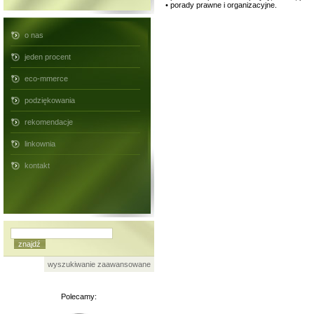
• porady prawne i organizacyjne.
o nas
jeden procent
eco-mmerce
podziękowania
rekomendacje
linkownia
kontakt
wyszukiwanie zaawansowane
Polecamy: